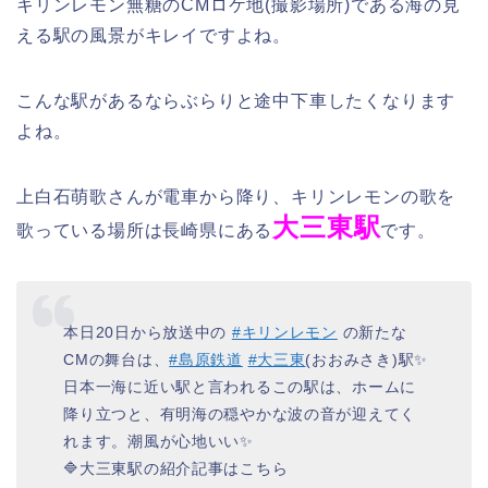
キリンレモン無糖のCMロケ地(撮影場所)である海の見
える駅の風景がキレイですよね。
こんな駅があるならぶらりと途中下車したくなります
よね。
上白石萌歌さんが電車から降り、キリンレモンの歌を
大三東駅
歌っている場所は長崎県にある
です。
本日20日から放送中の
#キリンレモン
の新たな
CMの舞台は、
#島原鉄道
#大三東
(おおみさき)駅✨
日本一海に近い駅と言われるこの駅は、ホームに
降り立つと、有明海の穏やかな波の音が迎えてく
れます。潮風が心地いい✨
🔷大三東駅の紹介記事はこちら