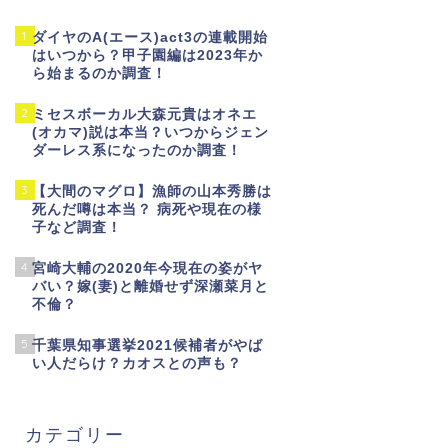
1
ダイヤのA(エース)act3の連載開始
はいつから？甲子園編は2023年か
ら始まるのか調査！
2
ミセスボーカル大森元貴はオネエ
(オカマ)説は本当？いつからジェン
ダーレス系になったのか調査！
3
【大間のマグロ】漁師の山本秀勝は
死んだ噂は本当？ 病死や現在の様
子など調査！
4
宮崎大輔の2020年今現在の姿がヤ
バい？嫁(妻)と離婚せず深瀬菜月と
不倫？
5
千葉県知事選挙2021候補者がやば
い人だらけ？カオスとの声も？
カテゴリー