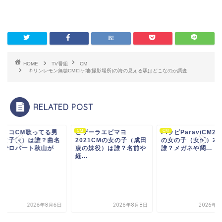
HOME
TV番組
CM
キリンレモン無糖CMロケ地(撮影場所)の海の見える駅はどこなのか調査
RELATED POST
CM
CM
プリコCM歌ってる男
ピザーラエビマヨ
パラビParaviCM20
子（子役）は誰？曲名
2021CMの女の子（成田
の女の子（女優）2
何でロバート秋山が
凌の妹役）は誰？名前や
誰？メガネや関...
.
経...
2026年8月6日
2026年8月8日
2026年8