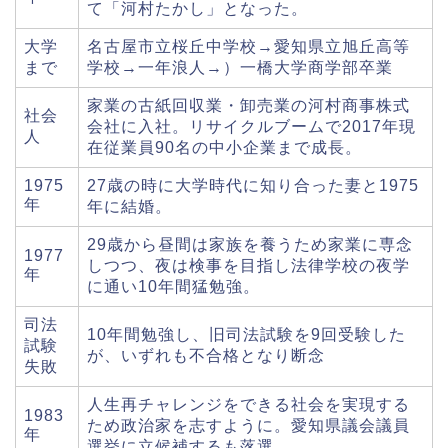
て「河村たかし」となった。
大学
名古屋市立桜丘中学校→愛知県立旭丘高等
まで
学校→一年浪人→）一橋大学商学部卒業
家業の古紙回収業・卸売業の河村商事株式
社会
会社に入社。リサイクルブームで2017年現
人
在従業員90名の中小企業まで成長。
1975
27歳の時に大学時代に知り合った妻と1975
年
年に結婚。
29歳から昼間は家族を養うため家業に専念
1977
しつつ、夜は検事を目指し法律学校の夜学
年
に通い10年間猛勉強。
司法
10年間勉強し、旧司法試験を9回受験した
試験
が、いずれも不合格となり断念
失敗
人生再チャレンジをできる社会を実現する
1983
ため政治家を志すように。愛知県議会議員
年
選挙に立候補するも落選。