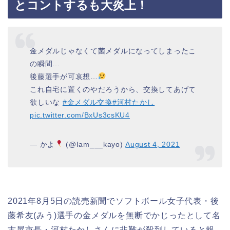
とコントするも大炎上！
金メダルじゃなくて菌メダルになってしまったこ
の瞬間…
後藤選手が可哀想…
これ自宅に置くのやだろうから、交換してあげて
欲しいな
#金メダル交換
#河村たかし
pic.twitter.com/BxUs3csKU4
— かよ
(@Iam___kayo)
August 4, 2021
2021年8月5日の読売新聞でソフトボール女子代表・後
藤希友(みう)選手の金メダルを無断でかじったとして名
古屋市長・河村たかしさんに非難が殺到していると報