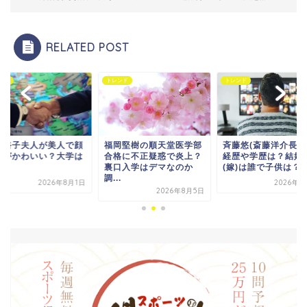
RELATED POST
ンド
トレンド
トレンド
岡堅樹の順天堂医学部
斉藤悠(斎藤洋介長男)の
岸田裕子夫人が美人
格に不正疑惑で炎上？
経歴や学歴は？結婚や妻
画像がかわいい？大
口入学はデマなのか
(嫁)は誰で子供は？
どこ？
.
2026年8月2日
2026年8
2026年8月5日