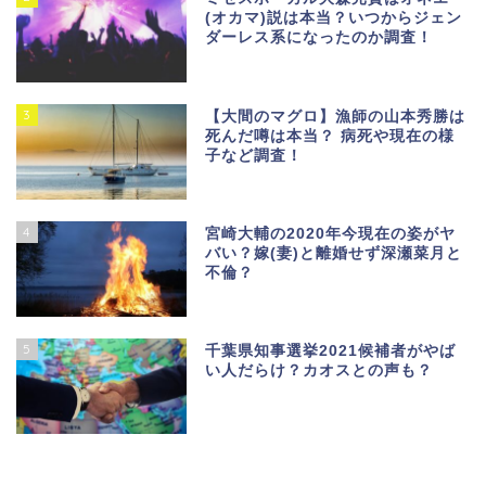
(オカマ)説は本当？いつからジェン
ダーレス系になったのか調査！
3
【大間のマグロ】漁師の山本秀勝は
死んだ噂は本当？ 病死や現在の様
子など調査！
4
宮崎大輔の2020年今現在の姿がヤ
バい？嫁(妻)と離婚せず深瀬菜月と
不倫？
5
千葉県知事選挙2021候補者がやば
い人だらけ？カオスとの声も？