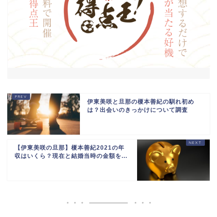
伊東美咲と旦那の榎本善紀の馴れ初め
は？出会いのきっかけについて調査
【伊東美咲の旦那】榎本善紀2021の年
収はいくら？現在と結婚当時の金額を...