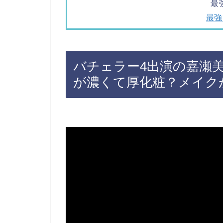
最
最強
バチェラー4出演の嘉瀬美
が濃くて厚化粧？メイク