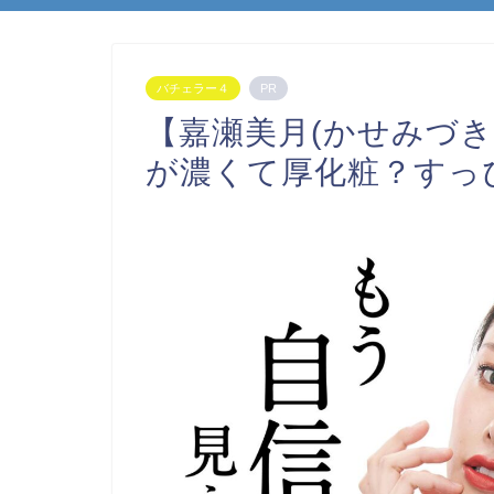
バチェラー４
PR
【嘉瀬美月(かせみづき
が濃くて厚化粧？すっ