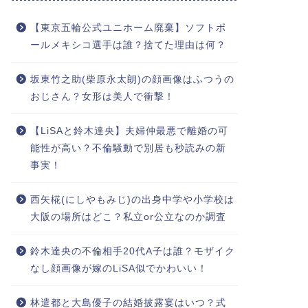
【東京五輪公式ユニホーム廃棄】ソフトボ
ールメキシコ選手は誰？捨てた理由は何？
坂東竹之助(柴原永太朗)の顔画像はふつうの
おじさん？女形は美人で衝撃！
【LiSAと鈴木達央】夫婦仲最悪で離婚の可
能性が高い？不倫騒動で別居も秒読みの新
事実！
西矢椛(にしやもみじ)の出身中学や小学校は
大阪の場所はどこ？私立or公立なのか調査
鈴木達央の不倫相手20代A子は誰？モザイク
なし顔画像が嫁のLiSA似でかわいい！
林遣都と大島優子の結婚披露宴はいつ？式