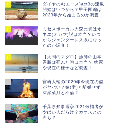
ダイヤのA(エース)act3の連載
1
開始はいつから？甲子園編は
2023年から始まるのか調査！
ミセスボーカル大森元貴はオ
2
ネエ(オカマ)説は本当？いつ
からジェンダーレス系になっ
たのか調査！
【大間のマグロ】漁師の山本
3
秀勝は死んだ噂は本当？ 病死
や現在の様子など調査！
宮崎大輔の2020年今現在の姿
4
がヤバい？嫁(妻)と離婚せず
深瀬菜月と不倫？
千葉県知事選挙2021候補者が
5
やばい人だらけ？カオスとの
声も？