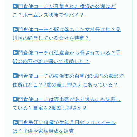
門倉健コーチが目撃された横浜の公園はど
こ？ホームレス状態でヤバイ？
門倉健コーチが駆け落ちした女社長は誰？品
川区の経営している会社を特定？
門倉健コーチは弘道会から脅されている？手
紙の内容や誰が書いて投函した？
門倉健コーチの横浜市の自宅は3億円の豪邸で
住所はどこ？2度の差し押さえにあっている？
門倉健コーチは家出癖があり過去にも失踪し
ている？自宅を2度差し押さえ？
門倉民江は何歳で生年月日やプロフィール
は？子供や家族構成を調査