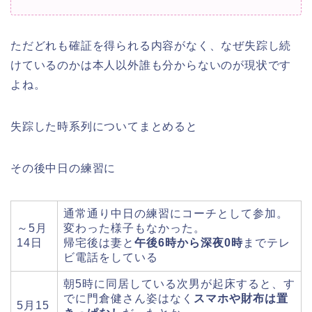
ただどれも確証を得られる内容がなく、なぜ失踪し続
けているのかは本人以外誰も分からないのが現状です
よね。
失踪した時系列についてまとめると
その後中日の練習に
通常通り中日の練習にコーチとして参加。
～5月
変わった様子もなかった。
14日
帰宅後は妻と
午後6時から深夜0時
までテレ
ビ電話をしている
朝5時に同居している次男が起床すると、す
でに門倉健さん姿はなく
スマホや財布は置
5月15