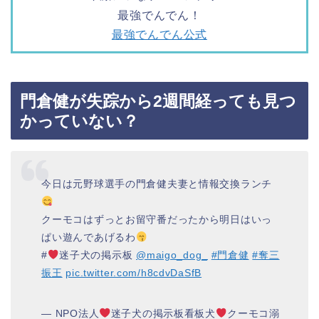
最強でんでん！
最強でんでん公式
門倉健が失踪から2週間経っても見つ
かっていない？
今日は元野球選手の門倉健夫妻と情報交換ランチ
クーモコはずっとお留守番だったから明日はいっ
ぱい遊んであげるわ
#
迷子犬の掲示板
@maigo_dog_
#門倉健
#奪三
振王
pic.twitter.com/h8cdvDaSfB
— NPO法人
迷子犬の掲示板看板犬
クーモコ溺