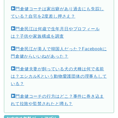
門倉健コーチは家出癖があり過去にも失踪し
ている？自宅を2度差し押さえ？
門倉民江は何歳で生年月日やプロフィール
は？子供や家族構成を調査
門倉民江が美人で韓国人だった？Facebookに
門倉健からいいねがあった？
門倉健夫妻が飼っている犬の犬種は何で名前
は？エシカルKという動物愛護団体の理事もして
いる？
門倉健コーチの行方はどこ？事件に巻き込ま
れて拉致や監禁されたと噂も？