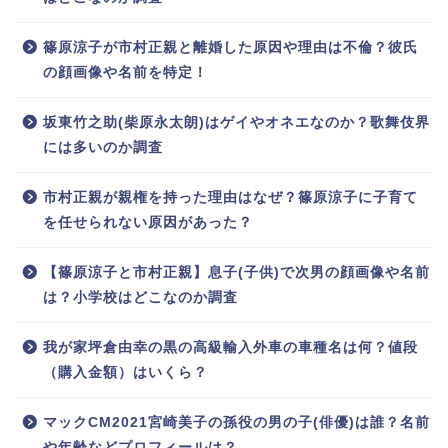
篠原涼子が市村正親と離婚した原因や理由は不倫？彼氏
の顔画像や名前を特定！
坂東竹之助(柴原永太朗)はゲイやオネエなのか？歌舞伎界
には多いのか調査
市村正親が親権を持った理由はなぜ？篠原涼子に子育て
を任せられない原因があった？
【篠原涼子と市村正親】息子(子供)で次男の顔画像や名前
は？小学校はどこなのか調査
我が家坪倉由幸の黒の高級輸入外車の車種名は何？値段
（購入金額）はいくら？
マックCM2021宮崎美子の孫役の男の子(俳優)は誰？名前
や年齢などプロフィールは？