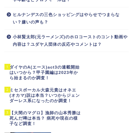
ヒルナンデスの三色ショッピングはやらせでつまらな
い？嫌いの声も？
小林賢太郎(元ラーメンズ)のホロコーストのコント動画や
内容は？ユダヤ人団体の反応やコメントは？
1
ダイヤのA(エース)act3の連載開始
はいつから？甲子園編は2023年か
ら始まるのか調査！
2
ミセスボーカル大森元貴はオネエ
(オカマ)説は本当？いつからジェン
ダーレス系になったのか調査！
3
【大間のマグロ】漁師の山本秀勝は
死んだ噂は本当？ 病死や現在の様
子など調査！