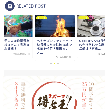
RELATED POST
ンド
トレンド
トレンド
真理子夫人は静岡県出
ヘキサゴンファミリーで
Oggi(オッジ)3月号2
で高校はどこ？実家は
枕営業した女性陣は誰で
の売り切れや在庫の
邸でお嬢様？
名前を特定？里田まい
店舗は？再販...
と...
2026年8月1日
2026年8
2026年8月5日