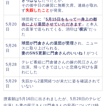
きっぱなし
だったとか。
日
その後中日の練習に無断欠席。連絡が取れ
ず
失踪したこと
が発覚。
球団宛てに『
5月15日をもって一身上の都
5月20
合により退団させていただきます
』と本人
日
の直筆で送られてくる。消印は”
横浜
”だっ
た
球団が門倉さんの退団が受理
され、ニュー
5月26
スに取り上げられる。
日
妻のSNS更新に門倉さんのいいね！
がつく
テレビ番組に門倉健さんの嫁の民江さんが
5月28
出演。帰ってきてほしいと悲痛な叫びを露
日
わにした
5月29
失踪から2週間経つが未だに姿を確認されて
日
いない
捜索願は5月16日に出されましたが、5月28日のテレビ
出演した妻の民江さんは門倉さんの安否については特