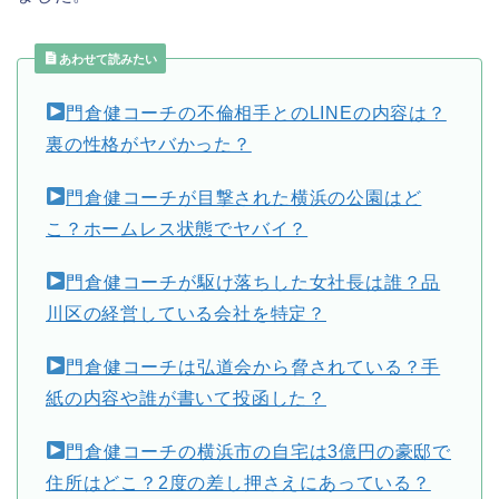
あわせて読みたい
門倉健コーチの不倫相手とのLINEの内容は？
裏の性格がヤバかった？
門倉健コーチが目撃された横浜の公園はど
こ？ホームレス状態でヤバイ？
門倉健コーチが駆け落ちした女社長は誰？品
川区の経営している会社を特定？
門倉健コーチは弘道会から脅されている？手
紙の内容や誰が書いて投函した？
門倉健コーチの横浜市の自宅は3億円の豪邸で
住所はどこ？2度の差し押さえにあっている？