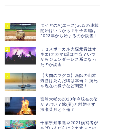
ダイヤのA(エース)act3の連載
1
開始はいつから？甲子園編は
2023年から始まるのか調査！
ミセスボーカル大森元貴はオ
2
ネエ(オカマ)説は本当？いつ
からジェンダーレス系になっ
たのか調査！
【大間のマグロ】漁師の山本
3
秀勝は死んだ噂は本当？ 病死
や現在の様子など調査！
宮崎大輔の2020年今現在の姿
4
がヤバい？嫁(妻)と離婚せず
深瀬菜月と不倫？
千葉県知事選挙2021候補者が
5
やばい人だらけ？カオスとの