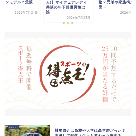
ケメンモデル？父親
物？兄弟や家族構成
人)】マイフェアレディ
.
査...
共演の年下俳優男性は
誰...
2026年7月21日
2026年7
2026年7月23日
対馬悠介は高校や大学は高学歴だった？
中退して転落人生へと変わった理由を