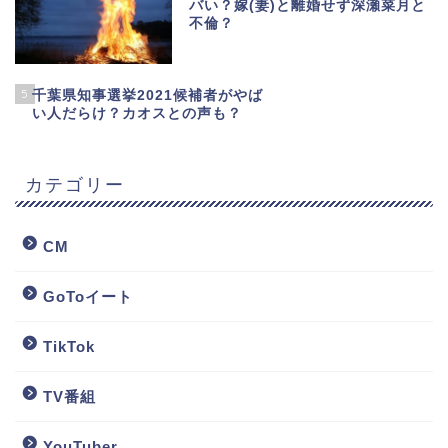
バい？嫁(妻)と離婚せず深瀬菜月と
不倫？
5
千葉県知事選挙2021候補者がやば
い人だらけ？カオスとの声も？
カテゴリー
CM
GoToイート
TikTok
TV番組
YouTuber