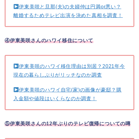
伊東美咲と旦那(夫)の夫婦仲は円満or悪い？
離婚するためテレビ出演を決めた真相を調査！
④伊東美咲さんのハワイ移住について
伊東美咲のハワイ移住理由は別居？2021年今
現在の暮らしぶりがリッチなのか調査
伊東美咲のハワイ自宅(家)の画像が豪邸？購
入金額や値段はいくらなのか調査！
⑤伊東美咲さんの12年ぶりのテレビ復帰についての噂