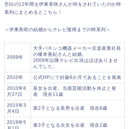
空白の12年間を伊東美咲さんが何をされていたのか時
系列にまとめるとこちら！
＜伊東美咲の結婚からテレビ復帰までの時系列＞
大手パチンコ機器メーカー京楽産業社長
の榎本善紀さんと結婚。
2009年
2009年以降テレビ出演はほぼありませ
んでした。
2010年
公式HPにて妊娠6か月であることを発表
2010年6
長女を出産。当面芸能活動を休止と発
月27日
表 現在11歳
2015年3
第2子となる長男を出産 現在6歳
月4日
2019年5
第3子となる次女を出産 現在2歳
月1日