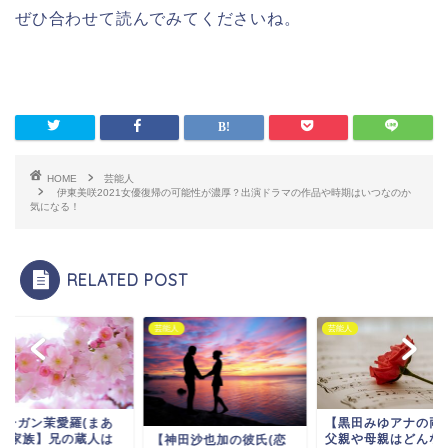
ぜひ合わせて読んでみてくださいね。
HOME
芸能人
伊東美咲2021女優復帰の可能性が濃厚？出演ドラマの作品や時期はいつなのか
気になる！
RELATED POST
人
芸能人
芸能人
モーガン茉愛羅(まあ
【黒田みゆアナの両
)の家族】兄の蔵人は
父親や母親はどんな
【神田沙也加の彼氏(恋