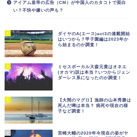
アイアム皇帝の広告（CM）が中国人のカタコトで面白
い？不快や嫌いの声も？
1
ダイヤのA(エース)act3の連載開始
はいつから？甲子園編は2023年か
ら始まるのか調査！
2
ミセスボーカル大森元貴はオネエ
(オカマ)説は本当？いつからジェン
ダーレス系になったのか調査！
3
【大間のマグロ】漁師の山本秀勝は
死んだ噂は本当？ 病死や現在の様
子など調査！
4
宮崎大輔の2020年今現在の姿がヤ