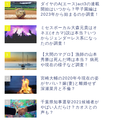
ダイヤのA(エース)act3の連載
1
開始はいつから？甲子園編は
2023年から始まるのか調査！
ミセスボーカル大森元貴はオ
2
ネエ(オカマ)説は本当？いつ
からジェンダーレス系になっ
たのか調査！
【大間のマグロ】漁師の山本
3
秀勝は死んだ噂は本当？ 病死
や現在の様子など調査！
宮崎大輔の2020年今現在の姿
4
がヤバい？嫁(妻)と離婚せず
深瀬菜月と不倫？
千葉県知事選挙2021候補者が
5
やばい人だらけ？カオスとの
声も？