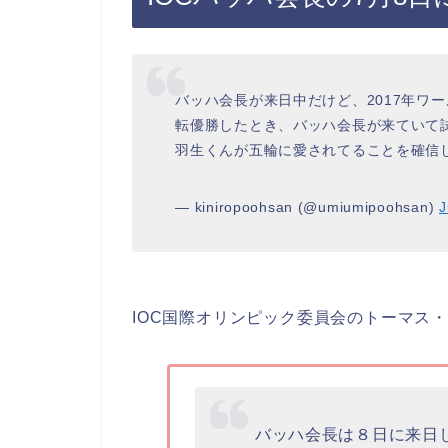
バッハ会長が来日中だけど、2017年ワ
転優勝したとき、バッハ会長が来ていて
羽生くんが五輪に愛されてることを確信
— kiniropoohsan (@umiumipoohsan)
J
IOC国際オリンピック委員会のトーマス
バッハ会長は８日に来日し