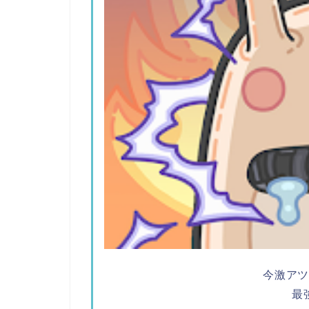
今激ア
最