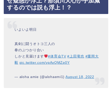
せ疑惑が浮上？那須川天心が手加減
するのでは説も浮上！？
いよいよ明日
真剣に闘うオトコ三人の
拳のぶつかり合い
しかと見届けます
#体育会TV
#上田竜也
#重岡大
毅
pic.twitter.com/vpAxQMZp0Y
— aloha amie (@alohaemi1)
August 18, 2022