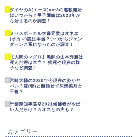
1
ダイヤのA(エース)act3の連載開始
はいつから？甲子園編は2023年か
ら始まるのか調査！
2
ミセスボーカル大森元貴はオネエ
(オカマ)説は本当？いつからジェン
ダーレス系になったのか調査！
3
【大間のマグロ】漁師の山本秀勝は
死んだ噂は本当？ 病死や現在の様
子など調査！
4
宮崎大輔の2020年今現在の姿がヤ
バい？嫁(妻)と離婚せず深瀬菜月と
不倫？
5
千葉県知事選挙2021候補者がやば
い人だらけ？カオスとの声も？
カテゴリー