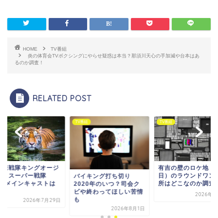
HOME
TV番組
炎の体育会TVボクシングにやらせ疑惑は本当？那須川天心の手加減や台本はあ
るのか調査！
RELATED POST
番組
TV番組
TV番組
王様戦隊キングオージ
有吉の壁のロケ地（4
ー】スーパー戦隊
日）のラウンドワン
バイキング打ち切り
023メインキャストは
所はどこなのか調査
2020年のいつ？司会ク
.
ビや終わってほしい苦情
2026年8
も
2026年7月29日
2026年8月1日