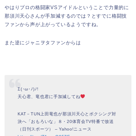
やはりプロの格闘家VSアイドルということで力量的に
那須川天心さんが手加減するのでは？とすでに格闘技
ファンから声が上がっているようですね。
また逆にジャニヲタファンからは
Σ(･ω･ﾉ)ﾉ!
天心君、竜也君に手加減してね
KAT－TUN上田竜也が那須川天心とボクシング対
決へ「おもろいな」８・20体育会TV特番で放送
（日刊スポーツ） – Yahoo!ニュース