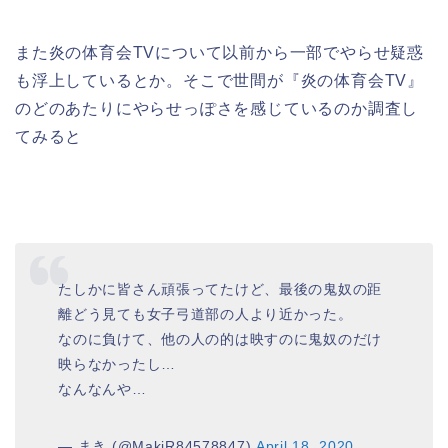
また炎の体育会TVについて以前から一部でやらせ疑惑
も浮上しているとか。そこで世間が『炎の体育会TV』
のどのあたりにやらせっぽさを感じているのか調査し
てみると
たしかに皆さん頑張ってたけど、最後の鬼奴の距
離どう見ても女子弓道部の人より近かった。
なのに負けて、他の人の的は映すのに鬼奴のだけ
映らなかったし…
なんなんや…
— まき (@MakiR84578847)
April 18, 2020