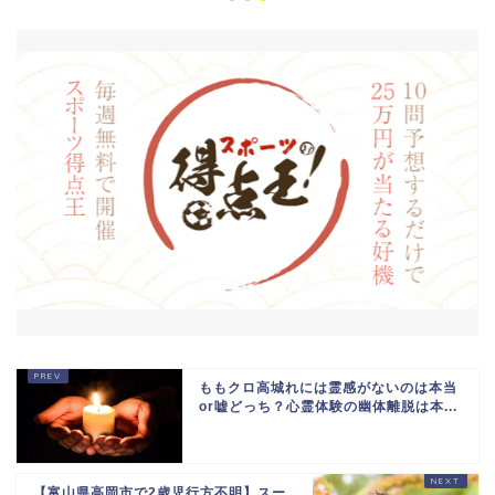
ももクロ高城れには霊感がないのは本当
or嘘どっち？心霊体験の幽体離脱は本...
【富山県高岡市で2歳児行方不明】スー