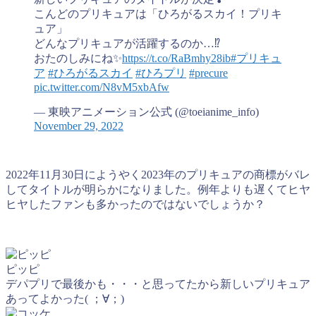
こんどのプリキュアは「ひろがるスカイ！プリキ
ュア」
どんなプリキュアが活躍するのか…⁉
おたのしみにね✨
https://t.co/RaBmhy28ib
#プリキュ
ア
#ひろがるスカイ
#ひろプリ
#precure
pic.twitter.com/N8vM5xbAfw
— 東映アニメーション公式 (@toeianime_info)
November 29, 2022
2022年11月30日にようやく2023年のプリキュアの商標がバレ
してタイトルが明らかになりました。例年よりも遅くてヒヤ
ヒヤしたファンも多かったのではないでしょうか？
ピッピ
デパプリで最後かも・・・と思ってたから新しいプリキュア
あってよかった( ；∀；)