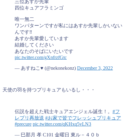
三位あすか先輩
四位キュアフラミンゴ
唯一無二
ワンパターンですが私にはあすか先輩しかいない
んです‼️
あすか先輩愛しています
結婚してください
あなたのそばにいたいです
pic.twitter.com/gXnfrzfGtc
— あすねこ♥ (@nekonekonz)
December 3, 2022
天使の羽を持つプリキュアもいるし・・・
伝説を超えた戦士キュアエンジェル誕生！。
#フ
レプリ再放送
#お家で皆でフレッシュプリキュア
#precure
pic.twitter.com/qKHxq5vLN3
— 巳那月 孝 C101 金曜日 東ル－４０ｂ