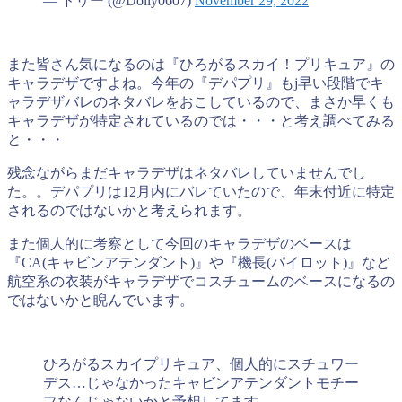
— ドリー (@Dolly0607)
November 29, 2022
また皆さん気になるのは『ひろがるスカイ！プリキュア』の
キャラデザですよね。今年の『デパプリ』もj早い段階でキ
ャラデザバレのネタバレをおこしているので、まさか早くも
キャラデザが特定されているのでは・・・と考え調べてみる
と・・・
残念ながらまだキャラデザはネタバレしていませんでし
た。。デパプリは12月内にバレていたので、年末付近に特定
されるのではないかと考えられます。
また個人的に考察として今回のキャラデザのベースは
『CA(キャビンアテンダント)』や『機長(パイロット)』など
航空系の衣装がキャラデザでコスチュームのベースになるの
ではないかと睨んでいます。
ひろがるスカイプリキュア、個人的にスチュワー
デス…じゃなかったキャビンアテンダントモチー
フなんじゃないかと予想してます