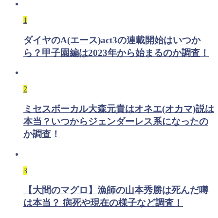
1
ダイヤのA(エース)act3の連載開始はいつか
ら？甲子園編は2023年から始まるのか調査！
2
ミセスボーカル大森元貴はオネエ(オカマ)説は
本当？いつからジェンダーレス系になったの
か調査！
3
【大間のマグロ】漁師の山本秀勝は死んだ噂
は本当？ 病死や現在の様子など調査！