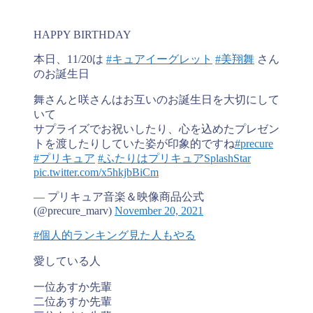
HAPPY BIRTHDAY
本日、11/20は
#キュアイーグレット
#美翔舞
さん
のお誕生日
舞さんと咲さんはお互いのお誕生日を大切にして
いて
サプライズでお祝いしたり、心を込めたプレゼン
トを渡したりしていた姿が印象的ですね
#precure
#プリキュア
#ふたりはプリキュアSplashStar
pic.twitter.com/x5hkjbBiCm
— プリキュア音楽＆映像商品公式
(@precure_marv)
November 20, 2021
#個人的ランキング見た人もやる
愛している人
一位あすか先輩
二位あすか先輩