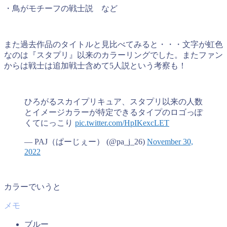
・鳥がモチーフの戦士説 など
また過去作品のタイトルと見比べてみると・・・文字が虹色
なのは『スタプリ』以来のカラーリングでした。またファン
からは戦士は追加戦士含めて5人説という考察も！
ひろがるスカイプリキュア、スタプリ以来の人数
とイメージカラーが特定できるタイプのロゴっぽ
くてにっこり
pic.twitter.com/HpIKexcLET
— PAJ（ぱーじぇー） (@pa_j_26)
November 30,
2022
カラーでいうと
ブルー