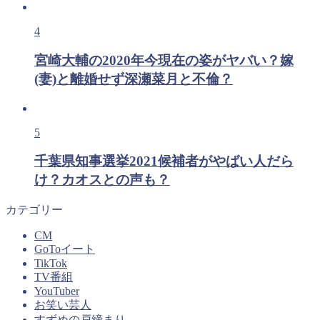
4
宮崎大輔の2020年今現在の姿がヤバい？嫁
(妻)と離婚せず深瀬菜月と不倫？
5
千葉県知事選挙2021候補者がやばい人だら
け？カオスとの声も？
カテゴリー
CM
GoToイート
TikTok
TV番組
YouTuber
お笑い芸人
すずめの戸締まり