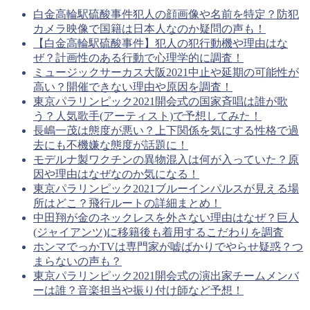
白金高輪駅硫酸事件犯人の顔画像や名前を特定？防犯
カメラ映像で国籍は日本人なのか疑問の声も！
【白金高輪駅硫酸事件】犯人の犯行動機や理由はな
ぜ？計画性のある行動で心理学的に調査！
ミュージックサーカス大阪2021中止や延期の可能性が
高い？開催できない理由や原因を調査！
東京パラリンピック2021開会式の国家斉唱は誰が歌
う？人気歌手(アーティスト)で予想してみた！
長嶋一茂は態度が悪い？上下関係を気にする性格で過
去にも不機嫌な態度が話題に！
モデルナ製ワクチンの異物混入は何が入っていた？原
因や理由はなぜなのか気になる！
東京パラリンピック2021ブルーインパルスが見える場
所はどこ？飛行ルートの詳細まとめ！
中田翔が金のネックレスを外さない理由はなぜ？巨人
(ジャイアンツ)に移籍後も着用するこだわりを調査
ホンマでっかTVは専門家が嘘ばかりでやらせ疑惑？つ
まらないの声も？
東京パラリンピック2021開会式の演出家チームメンバ
ーは誰？音楽担当や振り付け師など予想！