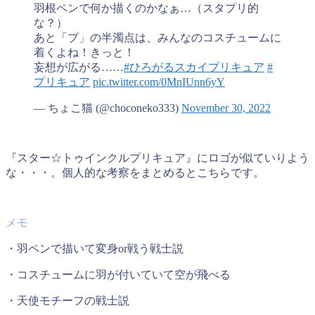
羽根ペンで何か描くのかなぁ…（スタプリ的
な？）
あと「プ」の半濁点は、みんなのコスチュームに
着くよね！きっと！
妄想が広がる……
#ひろがるスカイプリキュア
#
プリキュア
pic.twitter.com/0MnIUnn6yY
— ちょこ猫 (@choconeko333)
November 30, 2022
『スター☆トゥインクルプリキュア』にロゴが似ていりよう
な・・・。個人的な考察をまとめるとこちらです。
・羽ペンで描いて変身or戦う戦士説
・コスチュームに羽が付いていて空が飛べる
・天使モチーフの戦士説