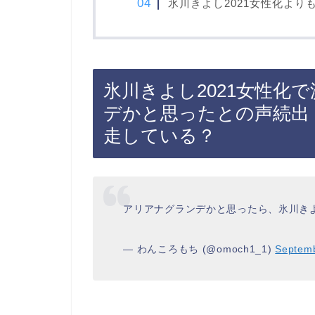
氷川きよし2021女性化より
氷川きよし2021女性化
デかと思ったとの声続出
走している？
アリアナグランデかと思ったら、氷川き
— わんころもち (@omoch1_1)
Septemb