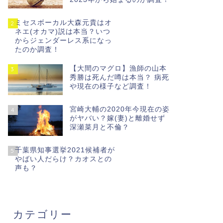
ミセスボーカル大森元貴はオ
2
ネエ(オカマ)説は本当？いつ
からジェンダーレス系になっ
たのか調査！
【大間のマグロ】漁師の山本
3
秀勝は死んだ噂は本当？ 病死
や現在の様子など調査！
宮崎大輔の2020年今現在の姿
4
がヤバい？嫁(妻)と離婚せず
深瀬菜月と不倫？
千葉県知事選挙2021候補者が
5
やばい人だらけ？カオスとの
声も？
カテゴリー