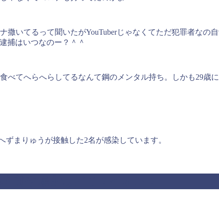
撒いてるって聞いたがYouTuberじゃなくてただ犯罪者なの
次の逮捕はいつなのー？＾＾
食べてへらへらしてるなんて鋼のメンタル持ち。しかも29歳
へずまりゅうが接触した2名が感染しています。
の名前や場所はどこ？イオン？