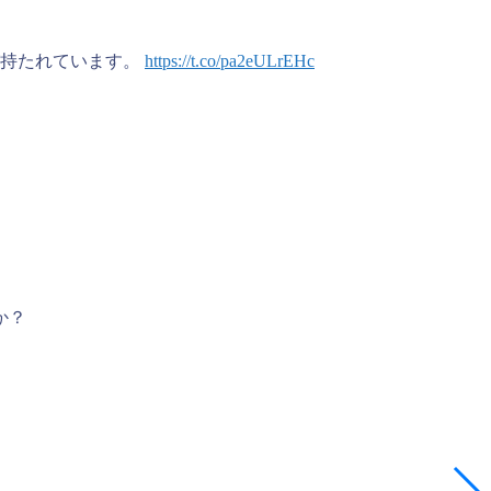
が持たれています。
https://t.co/pa2eULrEHc
か？