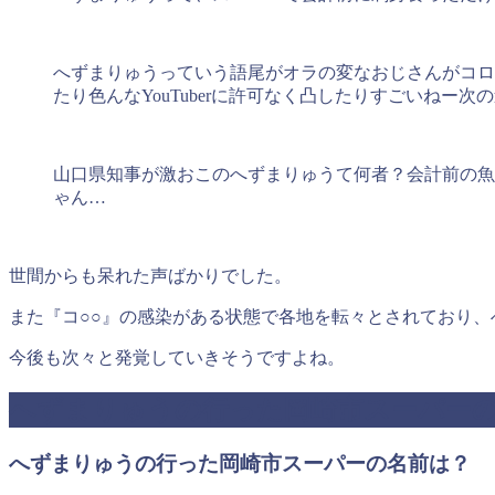
へず
ま
りゅう
っていう語尾がオラの変なおじさんがコロナ
たり色んなYouTuberに許可なく凸したりすごいねー
山口県知事が激おこの
へず
ま
りゅう
て何者？
会計前
の魚
ゃん…
世間からも呆れた声ばかりでした。
また『コ○○』の感染がある状態で各地を転々とされており、
今後も次々と発覚していきそうですよね。
へずまりゅうの行った岡崎市スーパー
へずまりゅうの行った岡崎市スーパーの名前は？