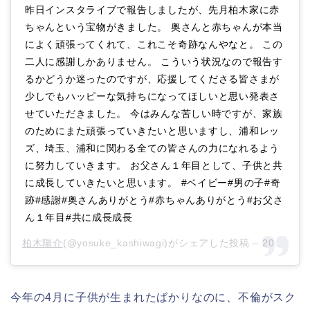
昨日インスタライブで報告しましたが、先月柏木家に赤
ちゃんという宝物がきました。 奥さんと赤ちゃんが本当
によく頑張ってくれて、これこそ奇跡なんやなと。 この
二人に感謝しかありません。 こういう状況なので報告す
るかどうか迷ったのですが、応援してくださる皆さまが
少しでもハッピーな気持ちになってほしいと思い発表さ
せていただきました。 今はみんな苦しい時ですが、家族
のためにまた頑張っていきたいと思いますし、浦和レッ
ズ、埼玉、浦和に関わる全ての皆さんの力になれるよう
に努力していきます。 お父さん１年目として、子供と共
に成長していきたいと思います。 #ベイビー#男の子#奇
跡#感謝#奥さんありがとう#赤ちゃんありがとう#お父さ
ん１年目#共に成長成長
柏木陽介
(@yosuke_kashiwagi)がシェアした投稿 –
2020年 4月月8日午後5時18分PDT
今年の4月に子供が生まれたばかりなのに、不倫がスク