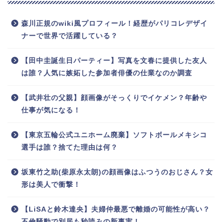
森川正規のwiki風プロフィール！経歴がパリコレデザイ
ナーで世界で活躍している？
【田中圭誕生日パーティー】写真を文春に提供した友人
は誰？人気に嫉妬した参加者俳優の仕業なのか調査
【武井壮の父親】顔画像がそっくりでイケメン？年齢や
仕事が気になる！
【東京五輪公式ユニホーム廃棄】ソフトボールメキシコ
選手は誰？捨てた理由は何？
坂東竹之助(柴原永太朗)の顔画像はふつうのおじさん？女
形は美人で衝撃！
【LiSAと鈴木達央】夫婦仲最悪で離婚の可能性が高い？
不倫騒動で別居も秒読みの新事実！