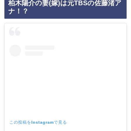
柏木陽介の妻(嫁)は元TBSの佐藤渚ア
ナ！？
この投稿をInstagramで見る