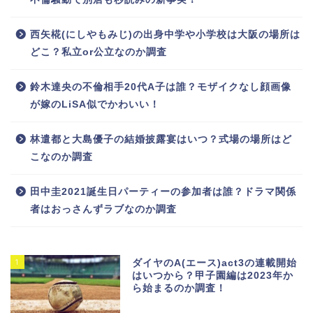
西矢椛(にしやもみじ)の出身中学や小学校は大阪の場所は
どこ？私立or公立なのか調査
鈴木達央の不倫相手20代A子は誰？モザイクなし顔画像
が嫁のLiSA似でかわいい！
林遣都と大島優子の結婚披露宴はいつ？式場の場所はど
こなのか調査
田中圭2021誕生日パーティーの参加者は誰？ドラマ関係
者はおっさんずラブなのか調査
1
ダイヤのA(エース)act3の連載開始
はいつから？甲子園編は2023年か
ら始まるのか調査！