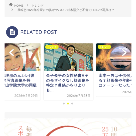
HOME
トレンド
原幹恵2020年今現在の姿がヤバい？柏木陽介と不倫でFRIDAY写真は？
RELATED POST
ンド
トレンド
芸能人
子俊平の女性秘書A子
山本一男は子供何人い
新井恵理那の元カレ(
モザイクなし顔画像を
る？顔画像や年齢や職業
氏)キス写真画像を特
定？眞鍋かをりより
はテーラーだった？
定？青山学院大学の
.
生...
2026年8月1日
2026年7月28日
2026年7月