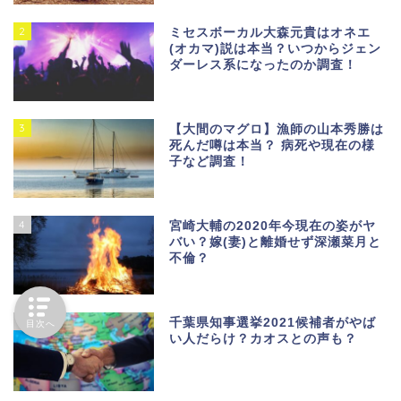
2
ミセスボーカル大森元貴はオネエ
(オカマ)説は本当？いつからジェン
ダーレス系になったのか調査！
3
【大間のマグロ】漁師の山本秀勝は
死んだ噂は本当？ 病死や現在の様
子など調査！
4
宮崎大輔の2020年今現在の姿がヤ
バい？嫁(妻)と離婚せず深瀬菜月と
不倫？
5
千葉県知事選挙2021候補者がやば
目次へ
い人だらけ？カオスとの声も？