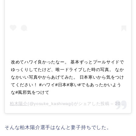
改めてハワイ良かったなー。 基本ずっとプールサイドで
ゆっくりしてたけど、唯一ドライブした時の写真。 なか
なかいい写真やからあげてみた。 日本寒いから気をつけ
てください！ #ハワイ#日本#寒い#でもあったかいよう
な#風邪気をつけて
柏木陽介
(@yosuke_kashiwagi)がシェアした投稿 –
2018年12月月20日午後9時28分PST
そんな柏木陽介選手はなんと妻子持ちでした。