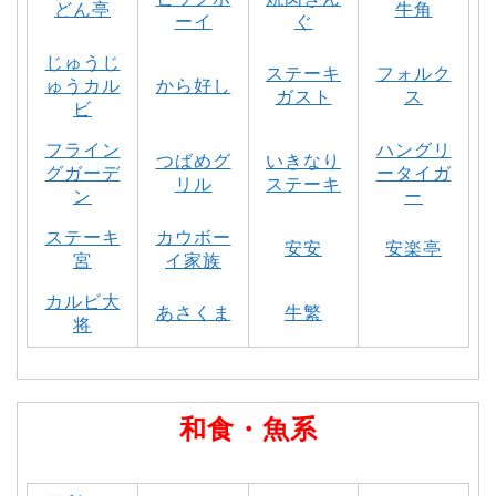
どん亭
牛角
ーイ
ぐ
じゅうじ
ステーキ
フォルク
ゅうカル
から好し
ガスト
ス
ビ
フライン
ハングリ
つばめグ
いきなり
グガーデ
ータイガ
リル
ステーキ
ン
ー
ステーキ
カウボー
安安
安楽亭
宮
イ家族
カルビ大
あさくま
牛繁
将
和食・魚系