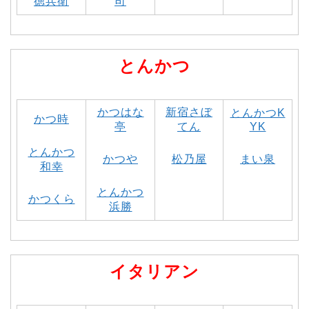
徳兵衛
司
とんかつ
かつはな
新宿さぼ
とんかつK
かつ時
亭
てん
YK
とんかつ
かつや
松乃屋
まい泉
和幸
とんかつ
かつくら
浜勝
イタリアン