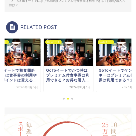
GoToイートでにぎり長次郎はプレミアム付食事券は利用できる？お得な購入方
法は？
RELATED POST
Toイート
GoToイート
GoToイート
oToイートでかつ時は
GoToイートでケンタッ
GoToイートで和食
レミアム付食事券は利
キーはプレミアム付食事
サガミは食事券の利
できる？お得な購入...
券は利用できる？お得...
予約ポイントは貰える.
2026年8月3日
2026年8月4日
2026年