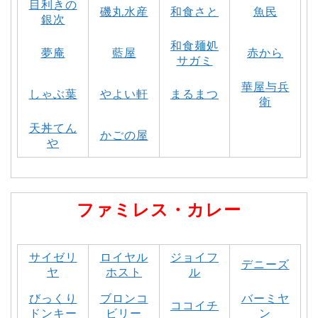
目利きの
磯丸水産
和食さと
魚民
銀次
和食麺処
夢庵
藍屋
赤から
サガミ
華屋与兵
しゃぶ葉
やよい軒
まるまつ
衛
天丼てん
かごの屋
や
ファミレス・カレー
サイゼリ
ロイヤル
ジョイフ
デニーズ
ヤ
ホスト
ル
びっくり
ブロンコ
バーミヤ
ココイチ
ドンキー
ビリー
ン