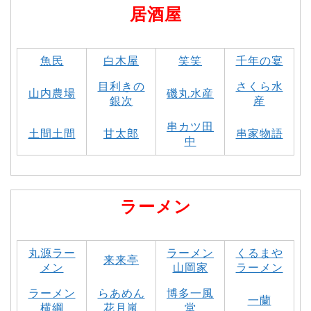
居酒屋
魚民
白木屋
笑笑
千年の宴
目利きの
さくら水
山内農場
磯丸水産
銀次
産
串カツ田
土間土間
甘太郎
串家物語
中
ラーメン
丸源ラー
ラーメン
くるまや
来来亭
メン
山岡家
ラーメン
ラーメン
らあめん
博多一風
一蘭
横綱
花月嵐
堂