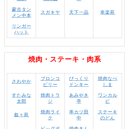
蒙古タン
スガキヤ
天下一品
幸楽苑
メン中本
リンガー
ハット
焼肉・ステーキ・肉系
ブロンコ
びっくり
焼肉なべ
さわやか
ビリー
ドンキー
しま
すたみな
焼肉トラ
あみやき
ワンカル
太郎
ジ
亭
ビ
焼肉ライ
串カツ田
ステーキ
叙々苑
ク
中
のどん
ビッグボ
焼肉きん