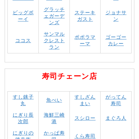
グラッチ
ビッグボ
ステーキ
ジョナサ
ェガーデ
ーイ
ガスト
ン
ンズ
サンマル
ポポラマ
ゴーゴー
ココス
クレスト
ーマ
カレー
ラン
寿司チェーン店
すし銚子
すしざん
がってん
魚べい
丸
まい
寿司
にぎり長
海鮮三崎
スシロー
まぐろ人
次郎
港
にぎりの
かっぱ寿
くら寿司