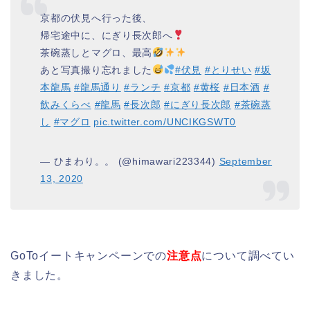
京都の伏見へ行った後、
帰宅途中に、にぎり長次郎へ
茶碗蒸しとマグロ、最高
あと写真撮り忘れました
#伏見
#とりせい
#坂
本龍馬
#龍馬通り
#ランチ
#京都
#黄桜
#日本酒
#
飲みくらべ
#龍馬
#長次郎
#にぎり長次郎
#茶碗蒸
し
#マグロ
pic.twitter.com/UNCIKGSWT0
— ひまわり。。 (@himawari223344)
September
13, 2020
GoToイートキャンペーンでの
注意点
について調べてい
きました。