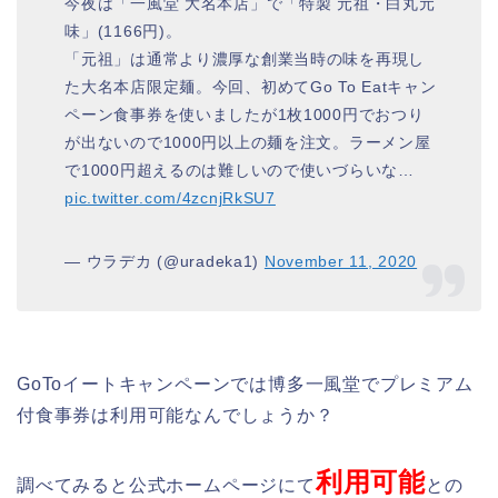
今夜は「一風堂 大名本店」で「特製 元祖・白丸元
味」(1166円)。
「元祖」は通常より濃厚な創業当時の味を再現し
た大名本店限定麺。今回、初めてGo To Eatキャン
ペーン食事券を使いましたが1枚1000円でおつり
が出ないので1000円以上の麺を注文。ラーメン屋
で1000円超えるのは難しいので使いづらいな…
pic.twitter.com/4zcnjRkSU7
— ウラデカ (@uradeka1)
November 11, 2020
GoToイートキャンペーンでは博多一風堂でプレミアム
付食事券は利用可能なんでしょうか？
利用可能
調べてみると公式ホームページにて
との