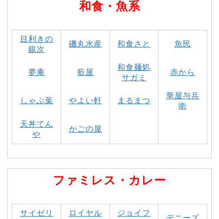
和食・魚系
目利きの
磯丸水産
和食さと
魚民
銀次
和食麺処
夢庵
藍屋
赤から
サガミ
華屋与兵
しゃぶ葉
やよい軒
まるまつ
衛
天丼てん
かごの屋
や
ファミレス・カレー
サイゼリ
ロイヤル
ジョイフ
デニーズ