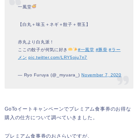
一風堂
【白丸＋味玉＋ネギ＋餃子＋替玉】
赤丸より白丸派！
ここの餃子が何気に好き
#一風堂
#豚骨
#ラー
メン
pic.twitter.com/LRY5oju7n7
— Ryo Furuya (@_myuara_)
November 7, 2020
GoToイートキャンペーンでプレミアム食事券のお得な
購入の仕方について調べていきました。
プレミアム食事券のおさらいですが、