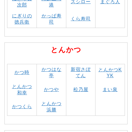
スシロー
まぐろ人
次郎
港
にぎりの
かっぱ寿
くら寿司
徳兵衛
司
とんかつ
かつはな
新宿さぼ
とんかつK
かつ時
亭
てん
YK
とんかつ
かつや
松乃屋
まい泉
和幸
とんかつ
かつくら
浜勝