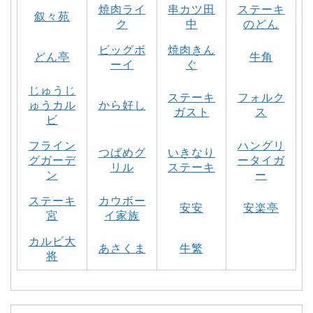
焼肉ライ
串カツ田
ステーキ
叙々苑
ク
中
のどん
ビッグボ
焼肉きん
どん亭
牛角
ーイ
ぐ
じゅうじ
ステーキ
フォルク
ゅうカル
から好し
ガスト
ス
ビ
フライン
ハングリ
つばめグ
いきなり
グガーデ
ータイガ
リル
ステーキ
ン
ー
ステーキ
カウボー
安安
安楽亭
宮
イ家族
カルビ大
あさくま
牛繁
将