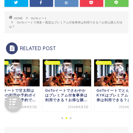
HOME
GoToイート
GoToイートで博多一風堂はプレミアム付食事券は利用できる？お得な購入方法
は？
RELATED POST
oイート
GoToイート
GoToイート
oToイートでさわやか
GoToイートでとんかつ
GoToイートで甘太
プレミアム付食事券は
KYKはプレミアム付食事
食事券の利用や予約
用できる？お得な購...
券は利用できる？お...
ントは貰える？予約で.
2026年8月3日
2026年8月3日
2026年8
目次へ