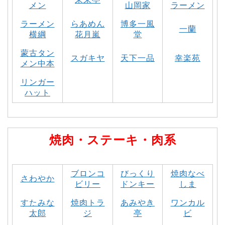
メン
山岡家
ラーメン
ラーメン
らあめん
博多一風
一蘭
横綱
花月嵐
堂
蒙古タン
スガキヤ
天下一品
幸楽苑
メン中本
リンガー
ハット
焼肉・ステーキ・肉系
ブロンコ
びっくり
焼肉なべ
さわやか
ビリー
ドンキー
しま
すたみな
焼肉トラ
あみやき
ワンカル
太郎
ジ
亭
ビ