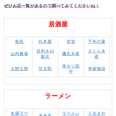
ぜひお店一覧があるので調べてみてくださいね！
居酒屋
魚民
白木屋
笑笑
千年の宴
目利きの
さくら水
山内農場
磯丸水産
銀次
産
串カツ田
土間土間
甘太郎
串家物語
中
ラーメン
丸源ラー
ラーメン
くるまや
来来亭