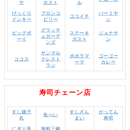
ヤ
ホスト
ル
びっくり
ブロンコ
バーミヤ
ココイチ
ドンキー
ビリー
ン
グラッチ
ビッグボ
ステーキ
ジョナサ
ェガーデ
ーイ
ガスト
ン
ンズ
サンマル
ポポラマ
ゴーゴー
ココス
クレスト
ーマ
カレー
ラン
寿司チェーン店
すし銚子
すしざん
がってん
魚べい
丸
まい
寿司
にぎり長
海鮮三崎