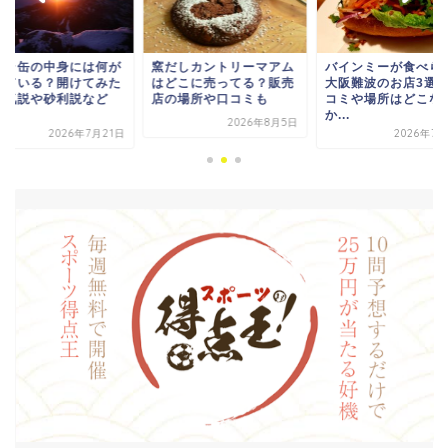
スラ缶の中身には何が
窯だしカントリーマアム
バインミーが食べら
っている？開けてみた
はどこに売ってる？販売
大阪難波のお店3選
空気説や砂利説など
店の場所や口コミも
コミや場所はどこな
.
か...
2026年8月5日
2026年7月21日
2026年7月