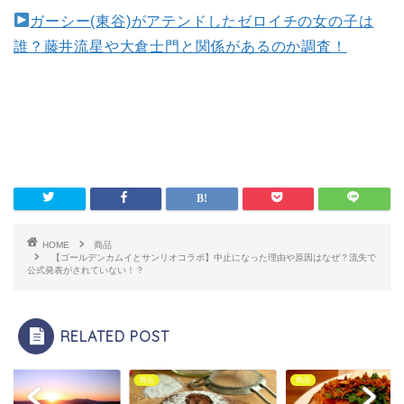
ガーシー(東谷)がアテンドしたゼロイチの女の子は
誰？藤井流星や大倉士門と関係があるのか調査！
HOME
商品
【ゴールデンカムイとサンリオコラボ】中止になった理由や原因はなぜ？流失で
公式発表がされていない！？
RELATED POST
商品
商品