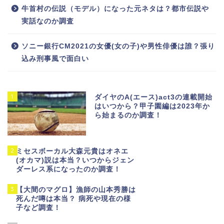
牛首村の伝説（モデル）になった元ネタは？都市伝説や
実話なのか調査
ソニー銀行CM2021の女優(女の子)や男性俳優は誰？張り
込み刑事風で面白い
1
ダイヤのA(エース)act3の連載開始
はいつから？甲子園編は2023年か
ら始まるのか調査！
2
ミセスボーカル大森元貴はオネエ
(オカマ)説は本当？いつからジェン
ダーレス系になったのか調査！
3
【大間のマグロ】漁師の山本秀勝は
死んだ噂は本当？ 病死や現在の様
子など調査！