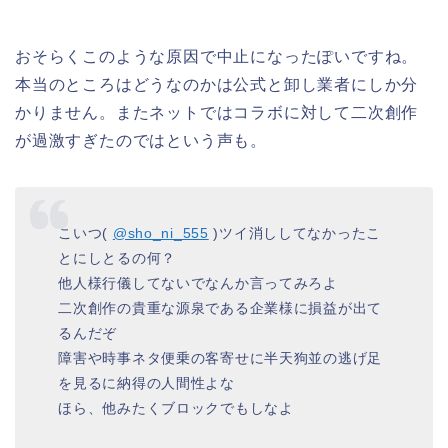
おそらくこのような原因で中止になったぽいですね。
本当のところはどうなのかは公式と卸し業者にしか分
かりません。またネットではコラボに対して二次創作
が過激すぎたのではという声も。
こいつ(
@sho_ni_555
)ツイ消ししてなかったこ
とにしとるの何？
他人様行儀してないでなんか言ってみろよ
二次創作の貴重な源泉である企業様に損益が出て
るんだぞ
障害や時事ネタ便乗の客寄せに半天狗並の逃げ足
を見るに納得の人間性よな
ほら、他みたくブロックでもしなよ