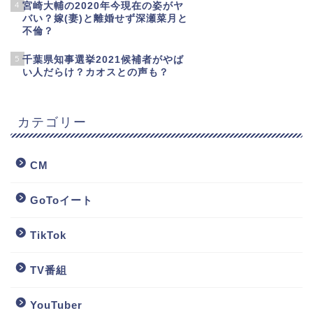
4
宮崎大輔の2020年今現在の姿がヤ
バい？嫁(妻)と離婚せず深瀬菜月と
不倫？
5
千葉県知事選挙2021候補者がやば
い人だらけ？カオスとの声も？
カテゴリー
CM
GoToイート
TikTok
TV番組
YouTuber