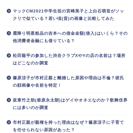
マックCM2021中学生役の宮崎美子と上白石萌音がソッ
クリで似ている？若い頃(昔)の画像と比較してみた
霜降り明星粗品の吉本への借金金額(借入)はいくら？その
他消費者金融にも借りている？
松田龍平の参加した渋谷クラブXやYの店の名前は？場所
はどこなのか調査
篠原涼子が市村正親と離婚した原因や理由は不倫？彼氏
の顔画像や名前を特定！
坂東竹之助(柴原永太朗)はゲイやオネエなのか？歌舞伎界
には多いのか調査
市村正親が親権を持った理由はなぜ？篠原涼子に子育て
を任せられない原因があった？