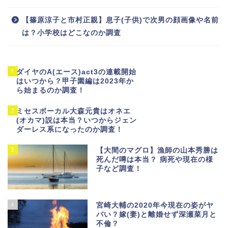
【篠原涼子と市村正親】息子(子供)で次男の顔画像や名前
は？小学校はどこなのか調査
1
ダイヤのA(エース)act3の連載開始
はいつから？甲子園編は2023年か
ら始まるのか調査！
2
ミセスボーカル大森元貴はオネエ
(オカマ)説は本当？いつからジェン
ダーレス系になったのか調査！
3
【大間のマグロ】漁師の山本秀勝は
死んだ噂は本当？ 病死や現在の様
子など調査！
4
宮崎大輔の2020年今現在の姿がヤ
バい？嫁(妻)と離婚せず深瀬菜月と
不倫？