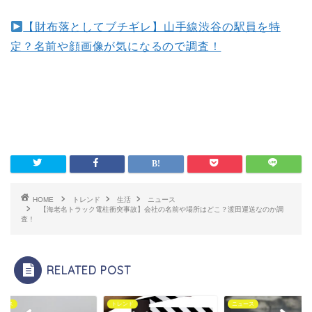
【財布落としてブチギレ】山手線渋谷の駅員を特
定？名前や顔画像が気になるので調査！
HOME
トレンド
生活
ニュース
【海老名トラック電柱衝突事故】会社の名前や場所はどこ？渡田運送なのか調
査！
RELATED POST
ース
トレンド
ニュース