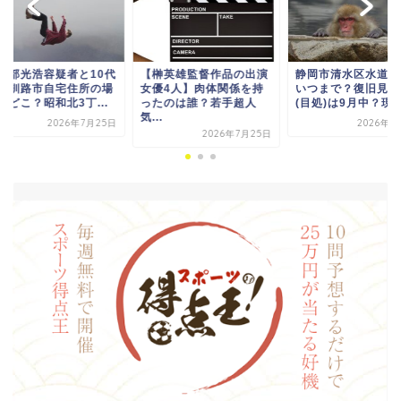
阿部光浩容疑者と10代
【榊英雄監督作品の出演
静岡市清水区水道断
】釧路市自宅住所の場
女優4人】肉体関係を持
いつまで？復旧見込
どこ？昭和北3丁...
ったのは誰？若手超人
(目処)は9月中？現在の
気...
2026年7月25日
2026年7月
2026年7月25日