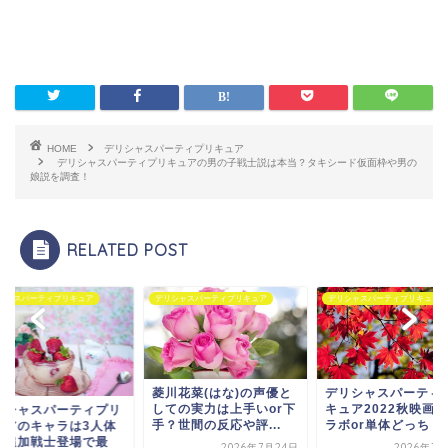
HOME
デリシャスパーティプリキュア
デリシャスパーティプリキュアの男の子戦士説は本当？タキシード仮面枠や男の
娘説を調査！
RELATED POST
シャスパーティプリキュア
デリシャスパーティプリキュア
デリシャスパーティプリキュア
菱川花菜(はな)の声優と
デリシャスパーティ
しての実力は上手いor下
キュア2022秋映画
リシャスパーティプリ
手？世間の反応や評...
ラボor単体どっち？..
ュアのキャラは3人体
？追加戦士登場で最
2026年7月24日
2026年7月