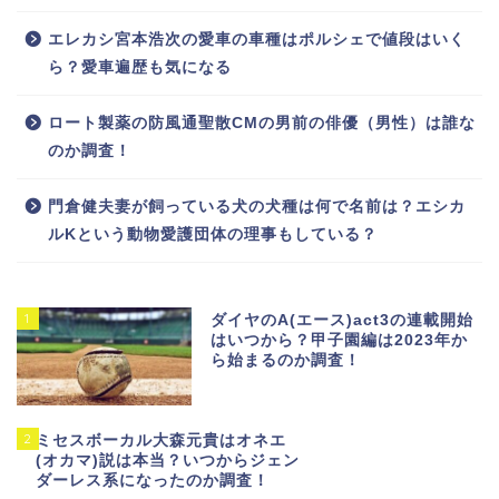
エレカシ宮本浩次の愛車の車種はポルシェで値段はいく
ら？愛車遍歴も気になる
ロート製薬の防風通聖散CMの男前の俳優（男性）は誰な
のか調査！
門倉健夫妻が飼っている犬の犬種は何で名前は？エシカ
ルKという動物愛護団体の理事もしている？
1
ダイヤのA(エース)act3の連載開始
はいつから？甲子園編は2023年か
ら始まるのか調査！
2
ミセスボーカル大森元貴はオネエ
(オカマ)説は本当？いつからジェン
ダーレス系になったのか調査！