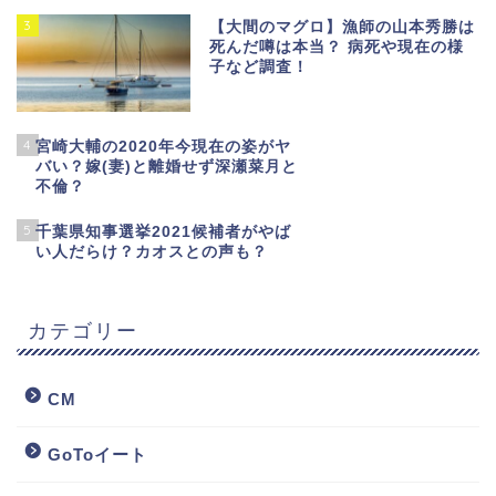
3
【大間のマグロ】漁師の山本秀勝は
死んだ噂は本当？ 病死や現在の様
子など調査！
4
宮崎大輔の2020年今現在の姿がヤ
バい？嫁(妻)と離婚せず深瀬菜月と
不倫？
5
千葉県知事選挙2021候補者がやば
い人だらけ？カオスとの声も？
カテゴリー
CM
GoToイート