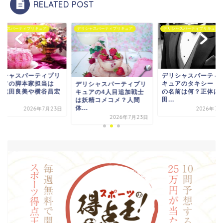
RELATED POST
ュア
デリシャスパーティプリキュア
デリシャスパーティプリキュア
デリシ
ティプリ
デリシャスパーティプリ
デリ
担当は
キュアのタキシード仮面
キュ
デリシャスパーティプリ
横谷昌宏
の名前は何？正体は品
誰？
キュアの4人目追加戦士
田...
な...
は妖精コメコメ？人間
体...
年7月23日
2026年7月24日
2026年7月23日