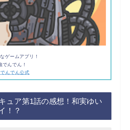
ツなゲームアプリ！
強でんでん！
強でんでん公式
キュア第1話の感想！和実ゆい
イ！？