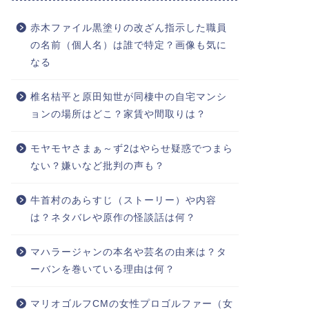
赤木ファイル黒塗りの改ざん指示した職員
の名前（個人名）は誰で特定？画像も気に
なる
椎名桔平と原田知世が同棲中の自宅マンシ
ョンの場所はどこ？家賃や間取りは？
モヤモヤさまぁ～ず2はやらせ疑惑でつまら
ない？嫌いなど批判の声も？
牛首村のあらすじ（ストーリー）や内容
は？ネタバレや原作の怪談話は何？
マハラージャンの本名や芸名の由来は？タ
ーバンを巻いている理由は何？
マリオゴルフCMの女性プロゴルファー（女