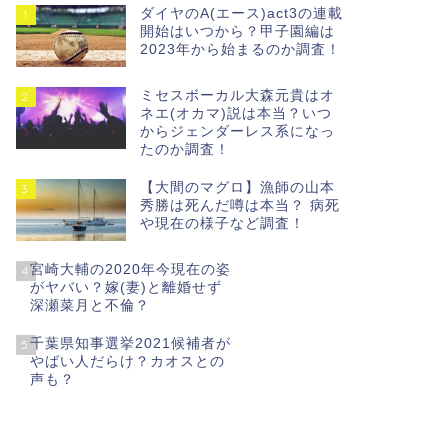
ダイヤのA(エース)act3の連載
1
開始はいつから？甲子園編は
2023年から始まるのか調査！
ミセスボーカル大森元貴はオ
2
ネエ(オカマ)説は本当？いつ
からジェンダーレス系になっ
たのか調査！
【大間のマグロ】漁師の山本
3
秀勝は死んだ噂は本当？ 病死
や現在の様子など調査！
宮崎大輔の2020年今現在の姿
4
がヤバい？嫁(妻)と離婚せず
深瀬菜月と不倫？
千葉県知事選挙2021候補者が
5
やばい人だらけ？カオスとの
声も？