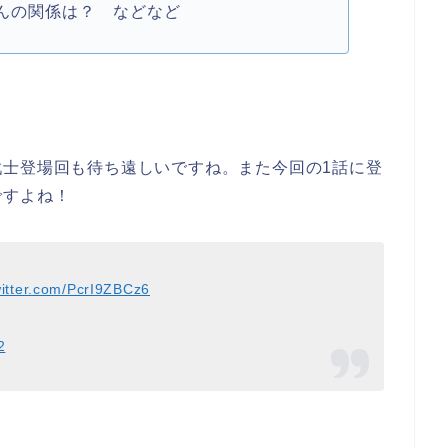
んの関係は？ などなど
戦士登場回も待ち遠しいですね。また今回の1話に登
ですよね！
witter.com/PcrI9ZBCz6
2