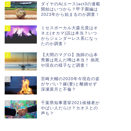
ダイヤのA(エース)act3の連載
1
開始はいつから？甲子園編は
2023年から始まるのか調査！
ミセスボーカル大森元貴はオ
2
ネエ(オカマ)説は本当？いつ
からジェンダーレス系になっ
たのか調査！
【大間のマグロ】漁師の山本
3
秀勝は死んだ噂は本当？ 病死
や現在の様子など調査！
宮崎大輔の2020年今現在の姿
4
がヤバい？嫁(妻)と離婚せず
深瀬菜月と不倫？
千葉県知事選挙2021候補者が
5
やばい人だらけ？カオスとの
声も？