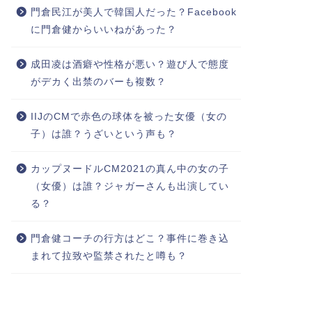
門倉民江が美人で韓国人だった？Facebook
に門倉健からいいねがあった？
成田凌は酒癖や性格が悪い？遊び人で態度
がデカく出禁のバーも複数？
IIJのCMで赤色の球体を被った女優（女の
子）は誰？うざいという声も？
カップヌードルCM2021の真ん中の女の子
（女優）は誰？ジャガーさんも出演してい
る？
門倉健コーチの行方はどこ？事件に巻き込
まれて拉致や監禁されたと噂も？