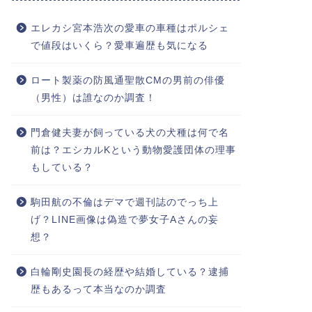
エレカシ宮本浩次の愛車の車種はポルシェ
で値段はいくら？愛車遍歴も気になる
ロート製薬の防風通聖散CMの男前の俳優
（男性）は誰なのか調査！
門倉健夫妻が飼っている犬の犬種は何で名
前は？エシカルKという動物愛護団体の理事
もしている？
駒田航の不倫はデマで週刊誌のでっち上
げ？LINE画像は偽造で夢女子Aさんの妄
想？
白輪剛史園長の経歴や結婚している？逮捕
歴もあるって本当なのか調査