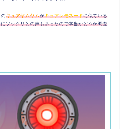
アの
キュアヤムヤム
が
キュアレモネード
に似ている
ン
にソックリとの声もあったので本当かどうか調査