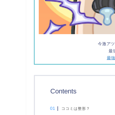
今激ア
最
最強
Contents
ココミは整形？