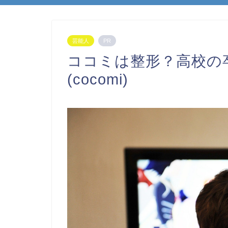
芸能人
PR
ココミは整形？高校の
(cocomi)