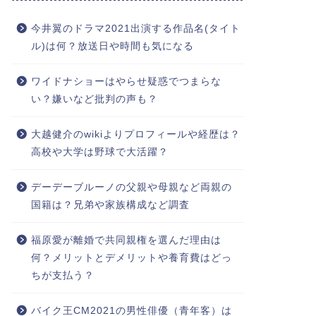
今井翼のドラマ2021出演する作品名(タイト
ル)は何？放送日や時間も気になる
ワイドナショーはやらせ疑惑でつまらな
い？嫌いなど批判の声も？
大越健介のwikiよりプロフィールや経歴は？
高校や大学は野球で大活躍？
デーデーブルーノの父親や母親など両親の
国籍は？兄弟や家族構成など調査
福原愛が離婚で共同親権を選んだ理由は
何？メリットとデメリットや養育費はどっ
ちが支払う？
バイク王CM2021の男性俳優（青年客）は