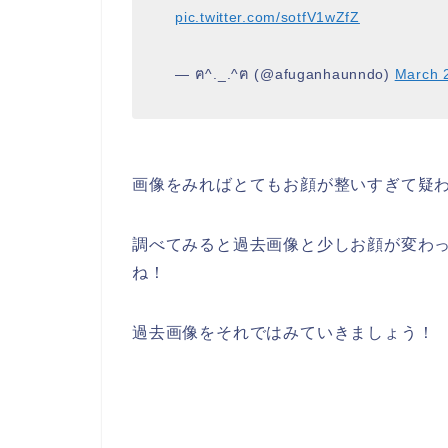
pic.twitter.com/sotfV1wZfZ
— ฅ^._.^ฅ (@afuganhaunndo)
March 
画像をみればとてもお顔が整いすぎて疑
調べてみると過去画像と少しお顔が変わ
ね！
過去画像をそれではみていきましょう！