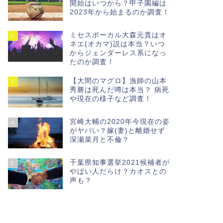
開始はいつから？甲子園編は
2023年から始まるのか調査！
ミセスボーカル大森元貴はオ
2
ネエ(オカマ)説は本当？いつ
からジェンダーレス系になっ
たのか調査！
【大間のマグロ】漁師の山本
3
秀勝は死んだ噂は本当？ 病死
や現在の様子など調査！
宮崎大輔の2020年今現在の姿
4
がヤバい？嫁(妻)と離婚せず
深瀬菜月と不倫？
千葉県知事選挙2021候補者が
5
やばい人だらけ？カオスとの
声も？