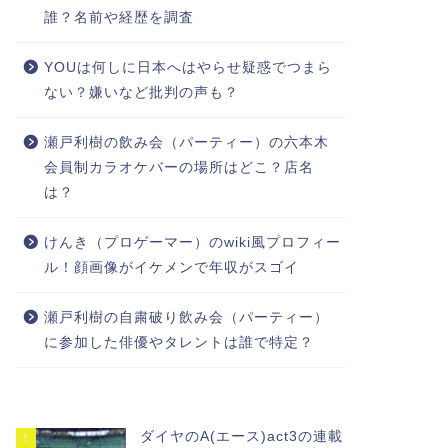
誰？名前や経歴を調査
YOUは何しに日本へはやらせ疑惑でつまら
ない？嫌いなど批判の声も？
瀬戸利樹の飲み会（パーティー）の六本木
会員制カラオケバーの場所はどこ？店名
は？
けんき（プロゲーマー）のwiki風プロフィー
ル！顔画像がイケメンで年収がスゴイ
瀬戸利樹の自粛破り飲み会（パーティー）
に参加した俳優やタレントは誰で特定？
ダイヤのA(エース)act3の連載
1