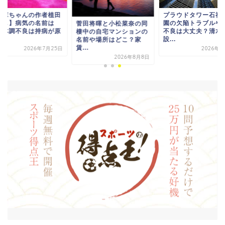
コボちゃんの作者植田
プラウドタワー石神
さし】病気の名前は
園の欠陥トラブルや
菅田将暉と小松菜奈の同
？体調不良は持病が原
不良は大丈夫？清水
棲中の自宅マンションの
.
設...
名前や場所はどこ？家
賃...
2026年7月25日
2026年8
2026年8月8日