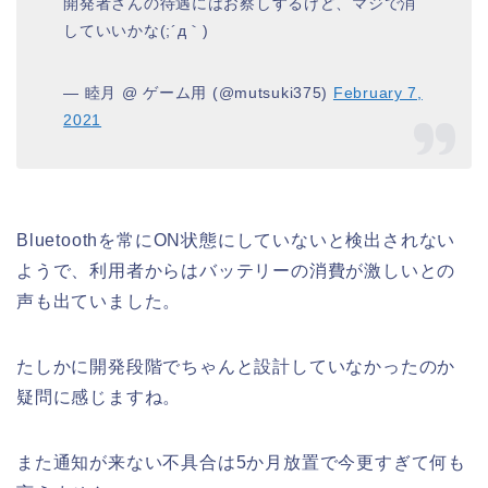
開発者さんの待遇にはお察しするけど、マジで消
していいかな(;´д｀)
— 睦月 @ ゲーム用 (@mutsuki375)
February 7,
2021
Bluetoothを常にON状態にしていないと検出されない
ようで、利用者からはバッテリーの消費が激しいとの
声も出ていました。
たしかに開発段階でちゃんと設計していなかったのか
疑問に感じますね。
また通知が来ない不具合は5か月放置で今更すぎて何も