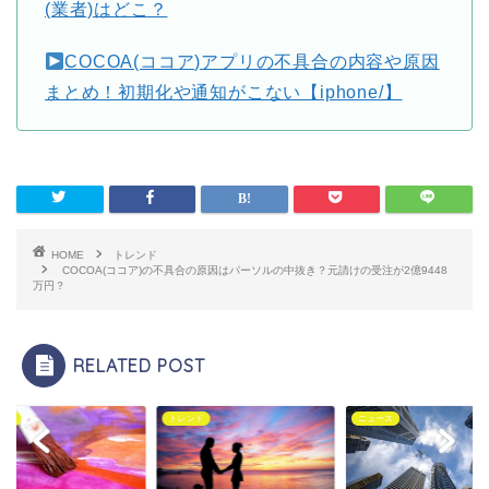
(業者)はどこ？
COCOA(ココア)アプリの不具合の内容や原因
まとめ！初期化や通知がこない【iphone/】
HOME
トレンド
COCOA(ココア)の不具合の原因はパーソルの中抜き？元請けの受注が2億9448
万円？
RELATED POST
ンド
トレンド
ニュース