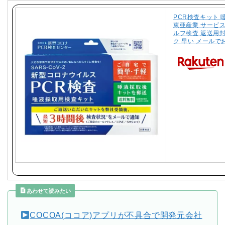
PCR検査キット 
東亜産業 サービス
ルフ検査 返送用
ク 早い メールでお
あわせて読みたい
COCOA(ココア)アプリが不具合で開発元会社