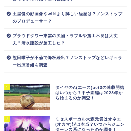
土屋健の顔画像やwikiより詳しい経歴は？ノンストップ
のプロデューサー？
プラウドタワー東雲の欠陥トラブルや施工不良は大丈
夫？清水建設が施工した？
熊田曜子が不倫で降板続出？ノンストップなどレギュラ
ー出演番組を調査
1
ダイヤのA(エース)act3の連載開始
はいつから？甲子園編は2023年か
ら始まるのか調査！
2
ミセスボーカル大森元貴はオネエ
(オカマ)説は本当？いつからジェン
ダーレス系になったのか調査！