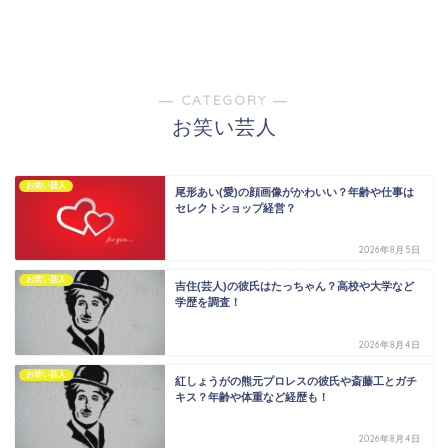
― CATEGORY ―
お笑い芸人
お笑い芸人
尾形あい(愛)の顔画像がかわいい？年齢や仕事は
セレクトショップ経営？
2026年8月5日
お笑い芸人
吉住(芸人)の彼氏はたっちゃん？高校や大学など
学歴を調査！
2026年8月4日
お笑い芸人
紅しょうがの熊元プロレスの彼氏や斎藤工とガチ
キス？年齢や体重など経歴も！
2026年8月4日