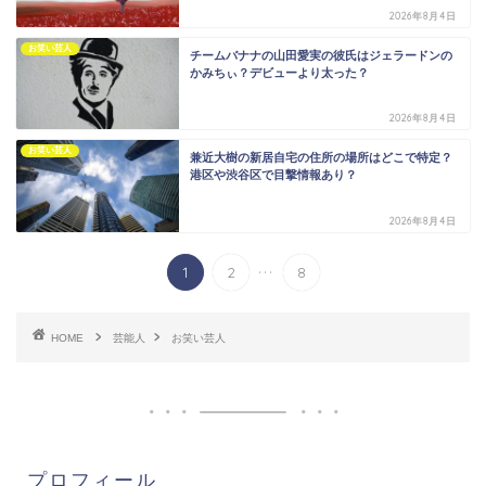
2026年8月4日
お笑い芸人
チームバナナの山田愛実の彼氏はジェラードンの
かみちぃ？デビューより太った？
2026年8月4日
お笑い芸人
兼近大樹の新居自宅の住所の場所はどこで特定？
港区や渋谷区で目撃情報あり？
2026年8月4日
...
1
2
8
HOME
芸能人
お笑い芸人
プロフィール