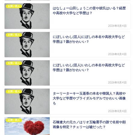
お笑い芸人
はなしょー山田しょうこの昔や彼氏はいる？経歴
や高校や大学など学歴は？
2026年8月4日
お笑い芸人
にぼしいわし(芸人)にぼしの本名や高校大学など
学歴は？顏がかわいい？
2026年8月4日
お笑い芸人
にぼしいわし(芸人)いわしの本名や高校大学など
学歴は？顏がかわいい？
2026年8月4日
お笑い芸人
ターリーターキー玉遥香の本名や韓国人？高校や
大学など学歴やブライダルモデルでかわいい画像
も
2026年8月4日
お笑い芸人
石橋遼大の元カノはリオ五輪選手の誰で名前や顔
画像を特定？チェリーは嘘だった？