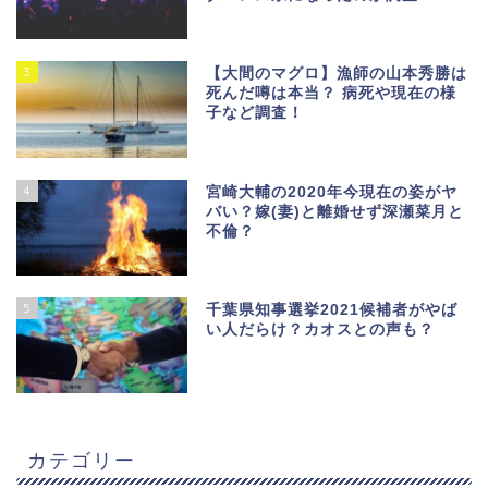
3
【大間のマグロ】漁師の山本秀勝は
死んだ噂は本当？ 病死や現在の様
子など調査！
4
宮崎大輔の2020年今現在の姿がヤ
バい？嫁(妻)と離婚せず深瀬菜月と
不倫？
5
千葉県知事選挙2021候補者がやば
い人だらけ？カオスとの声も？
カテゴリー