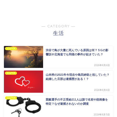
― CATEGORY ―
生活
ニュース
渋谷で鳥が大量に死んでいる原因は何？５Gの影
響説や北海道でも同様の事件が起きていた？
2026年8月6日
ニュース
山本梓の2021年今現在や島田紳助と枕していた？
結婚した旦那は逮捕歴がある！？
2026年8月6日
ニュース
競艇選手の不正受給211人は誰で名前や顔画像を
特定？なぜ逮捕されないのか調査
2026年8月5日