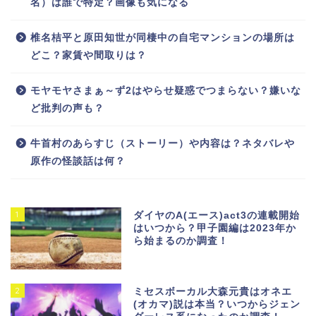
名）は誰で特定？画像も気になる
椎名桔平と原田知世が同棲中の自宅マンションの場所は
どこ？家賃や間取りは？
モヤモヤさまぁ～ず2はやらせ疑惑でつまらない？嫌いな
ど批判の声も？
牛首村のあらすじ（ストーリー）や内容は？ネタバレや
原作の怪談話は何？
1
ダイヤのA(エース)act3の連載開始
はいつから？甲子園編は2023年か
ら始まるのか調査！
2
ミセスボーカル大森元貴はオネエ
(オカマ)説は本当？いつからジェン