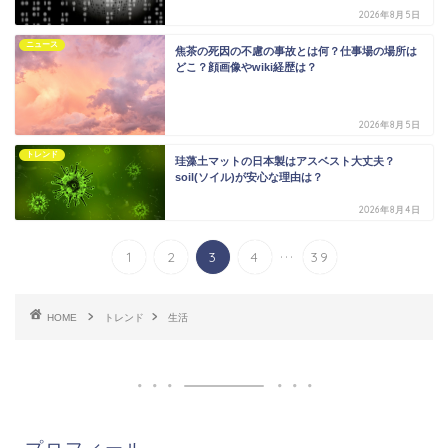
2026年8月5日
ニュース
焦茶の死因の不慮の事故とは何？仕事場の場所は
どこ？顔画像やwiki経歴は？
2026年8月5日
トレンド
珪藻土マットの日本製はアスベスト大丈夫？
soil(ソイル)が安心な理由は？
2026年8月4日
...
1
2
3
4
39
HOME
トレンド
生活
プロフィール