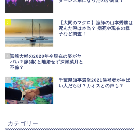
ダーレス系になったのか調査！
3
【大間のマグロ】漁師の山本秀勝は
死んだ噂は本当？ 病死や現在の様
子など調査！
4
宮崎大輔の2020年今現在の姿がヤ
バい？嫁(妻)と離婚せず深瀬菜月と
不倫？
5
千葉県知事選挙2021候補者がやば
い人だらけ？カオスとの声も？
カテゴリー