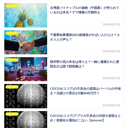
ニュース
台湾産パイナップルの偽物（中国産）が売られて
いるのは本当？デマ情報の可能性も
2026年8月5日
ニュース
千葉県知事選挙2021候補者がやばい人だらけ？カ
オスとの声も？
2026年8月5日
ニュース
桜井野の花の本名は渚りえ？一緒に逮捕された渡
部圭介は誰で顔画像は？
2026年8月5日
トレンド
COCOA(ココア)の不具合の原因はパーソルの中抜
き？元請けの受注が2億9448万円？
2026年8月5日
トレンド
COCOA(ココア)アプリの不具合の内容や原因まと
め！初期化や通知がこない【iphone/】