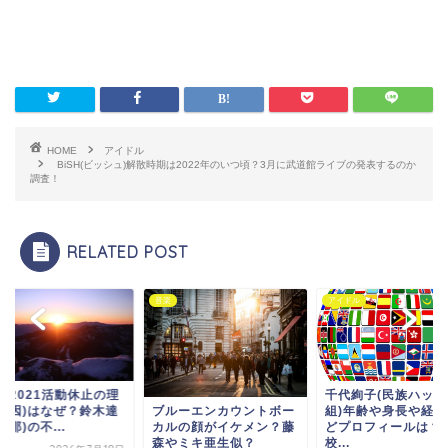
HOME
アイドル
BiSH(ビッシュ)解散時期は2022年のいつ頃？3月に武道館ライブの発表するのか
調査！
RELATED POST
人
音楽
アイドル
SA2021活動休止の理
千代絢子(民族ハッピ
(原因)はなぜ？鈴木達
組)年齢や身長や経歴
ブルーエンカウントボー
旦那)の不...
どプロフィールは？
カルの顔がイケメン？藤
校...
森やミキ亜生似？