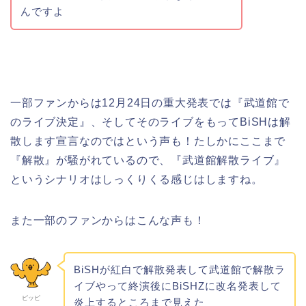
んですよ
一部ファンからは12月24日の重大発表では『武道館で
のライブ決定』、そしてそのライブをもってBiSHは解
散します宣言なのではという声も！たしかにここまで
『解散』が騒がれているので、『武道館解散ライブ』
というシナリオはしっくりくる感じはしますね。
また一部のファンからはこんな声も！
BiSH
が紅白で解散発表して
武道館
で
解散ラ
イブ
やって終演後にBiSHZに改名発表して
ピッピ
炎上するところまで見えた