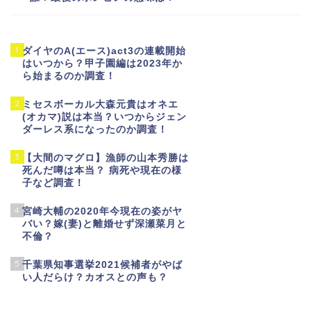
1
ダイヤのA(エース)act3の連載開始
はいつから？甲子園編は2023年か
ら始まるのか調査！
2
ミセスボーカル大森元貴はオネエ
(オカマ)説は本当？いつからジェン
ダーレス系になったのか調査！
3
【大間のマグロ】漁師の山本秀勝は
死んだ噂は本当？ 病死や現在の様
子など調査！
4
宮崎大輔の2020年今現在の姿がヤ
バい？嫁(妻)と離婚せず深瀬菜月と
不倫？
5
千葉県知事選挙2021候補者がやば
い人だらけ？カオスとの声も？