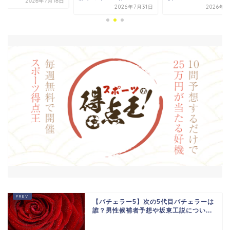
2026年7月18日
2026年8
2026年7月31日
【バチェラー5】次の5代目バチェラーは
誰？男性候補者予想や坂東工説につい...