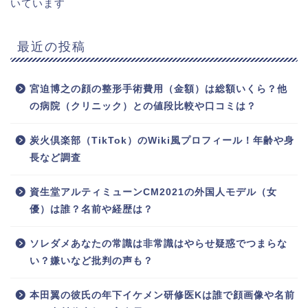
いています
最近の投稿
宮迫博之の顔の整形手術費用（金額）は総額いくら？他
の病院（クリニック）との値段比較や口コミは？
炭火倶楽部（TikTok）のWiki風プロフィール！年齢や身
長など調査
資生堂アルティミューンCM2021の外国人モデル（女
優）は誰？名前や経歴は？
ソレダメあなたの常識は非常識はやらせ疑惑でつまらな
い？嫌いなど批判の声も？
本田翼の彼氏の年下イケメン研修医Kは誰で顔画像や名前