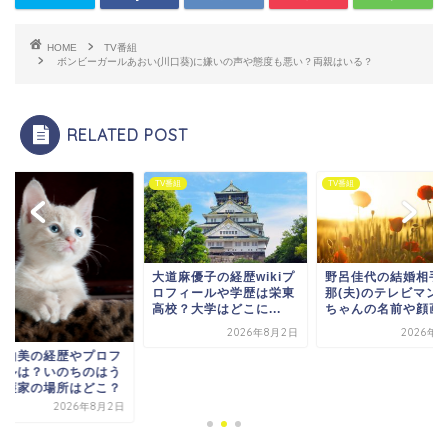
HOME
TV番組
ボンビーガールあおい(川口葵)に嫌いの声や態度も悪い？両親はいる？
RELATED POST
番組
TV番組
TV番組
大道麻優子の経歴wikiプ
野呂佳代の結婚相手
ロフィールや学歴は栄東
那(夫)のテレビマン
高校？大学はどこに...
ちゃんの名前や顔画像.
2026年8月2日
2026年8
下由美の経歴やプロフ
ールは？いのちのはう
保護家の場所はどこ？
2026年8月2日