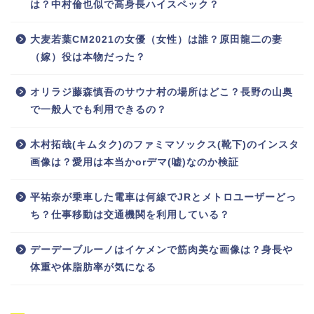
は？中村倫也似で高身長ハイスペック？
大麦若葉CM2021の女優（女性）は誰？原田龍二の妻
（嫁）役は本物だった？
オリラジ藤森慎吾のサウナ村の場所はどこ？長野の山奥
で一般人でも利用できるの？
木村拓哉(キムタク)のファミマソックス(靴下)のインスタ
画像は？愛用は本当かorデマ(嘘)なのか検証
平祐奈が乗車した電車は何線でJRとメトロユーザーどっ
ち？仕事移動は交通機関を利用している？
デーデーブルーノはイケメンで筋肉美な画像は？身長や
体重や体脂肪率が気になる