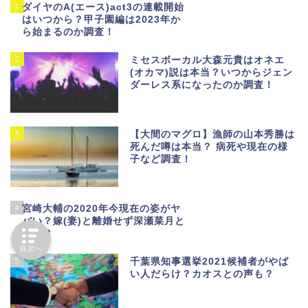
1
ダイヤのA(エース)act3の連載開始
はいつから？甲子園編は2023年か
ら始まるのか調査！
2
ミセスボーカル大森元貴はオネエ
(オカマ)説は本当？いつからジェン
ダーレス系になったのか調査！
3
【大間のマグロ】漁師の山本秀勝は
死んだ噂は本当？ 病死や現在の様
子など調査！
4
宮崎大輔の2020年今現在の姿がヤ
バい？嫁(妻)と離婚せず深瀬菜月と
不倫？
目次へ
5
千葉県知事選挙2021候補者がやば
い人だらけ？カオスとの声も？