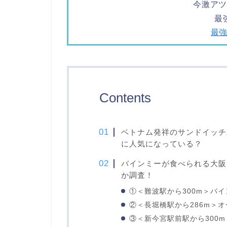
今激ア
最
最強
Contents
ベトナム発祥のサンドイッチ
に人気になっている？
バインミーが食べられる大阪
か調査！
①＜難波駅から300m＞バ
②＜長堀橋駅から286m＞
③＜新今宮駅前駅から300