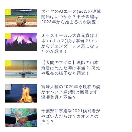
ダイヤのA(エース)act3の連載
1
開始はいつから？甲子園編は
2023年から始まるのか調査！
ミセスボーカル大森元貴はオ
2
ネエ(オカマ)説は本当？いつ
からジェンダーレス系になっ
たのか調査！
【大間のマグロ】漁師の山本
3
秀勝は死んだ噂は本当？ 病死
や現在の様子など調査！
宮崎大輔の2020年今現在の姿
4
がヤバい？嫁(妻)と離婚せず
深瀬菜月と不倫？
千葉県知事選挙2021候補者が
5
やばい人だらけ？カオスとの
声も？