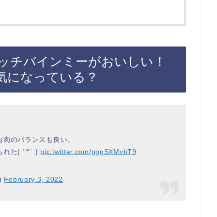
ッチバインミーがおいしい！
気になっている？
お肉のバランスも良い。
 ˙꒳​˙ )
pic.twitter.com/gggSXMvbT9
)
February 3, 2022