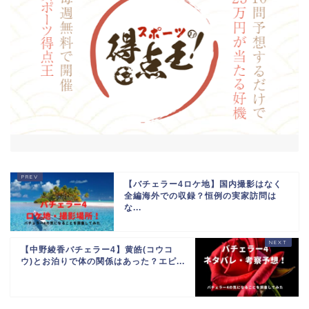
【バチェラー4ロケ地】国内撮影はなく
全編海外での収録？恒例の実家訪問は
な...
【中野綾香バチェラー4】黄皓(コウコ
ウ)とお泊りで体の関係はあった？エピ...