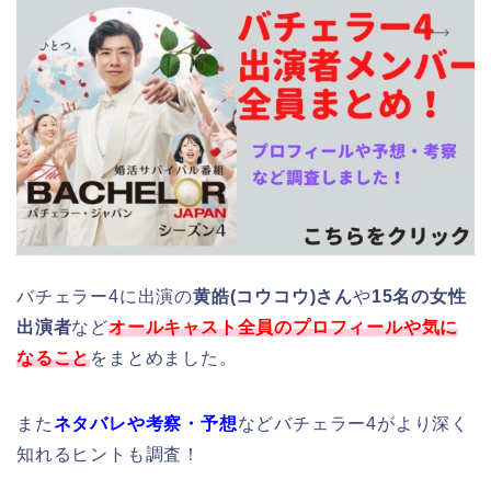
バチェラー4に出演の
黄皓(コウコウ)さん
や
15名の女性
出演者
など
オールキャスト全員のプロフィールや気に
なること
をまとめました。
また
ネタバレや考察・予想
などバチェラー4がより深く
知れるヒントも調査！