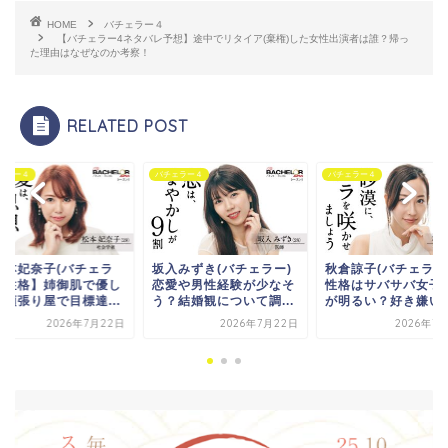
HOME
バチェラー４
【バチェラー4ネタバレ予想】途中でリタイア(棄権)した女性出演者は誰？帰っ
た理由はなぜなのか考察！
RELATED POST
ェラー４
バチェラー４
バチェラー４
松本妃奈子(バチェラ
坂入みずき(バチェラー)
秋倉諒子(バチェラー
4)性格】姉御肌で優し
恋愛や男性経験が少なそ
性格はサバサバ女子
？頑張り屋で目標達...
う？結婚観について調...
が明るい？好き嫌いが.
2026年7月22日
2026年7月22日
2026年7