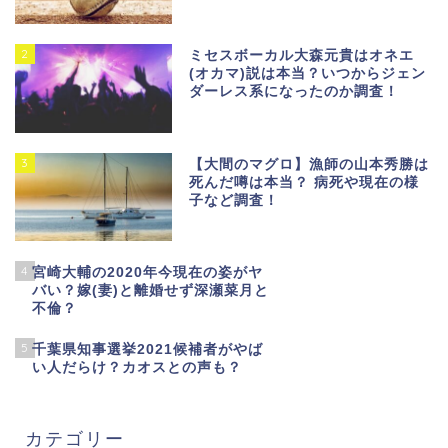
2
ミセスボーカル大森元貴はオネエ
(オカマ)説は本当？いつからジェン
ダーレス系になったのか調査！
3
【大間のマグロ】漁師の山本秀勝は
死んだ噂は本当？ 病死や現在の様
子など調査！
4
宮崎大輔の2020年今現在の姿がヤ
バい？嫁(妻)と離婚せず深瀬菜月と
不倫？
5
千葉県知事選挙2021候補者がやば
い人だらけ？カオスとの声も？
カテゴリー