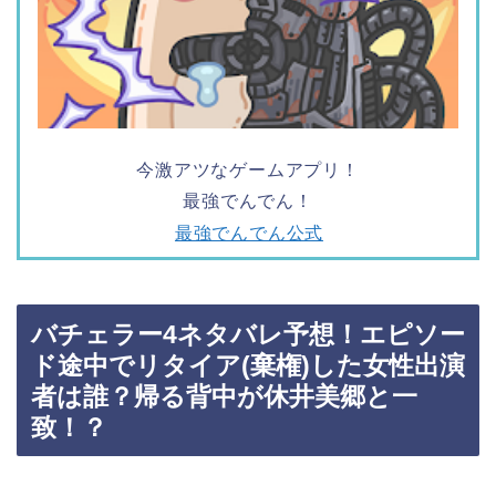
今激アツなゲームアプリ！
最強でんでん！
最強でんでん公式
バチェラー4ネタバレ予想！エピソー
ド途中でリタイア(棄権)した女性出演
者は誰？帰る背中が休井美郷と一
致！？