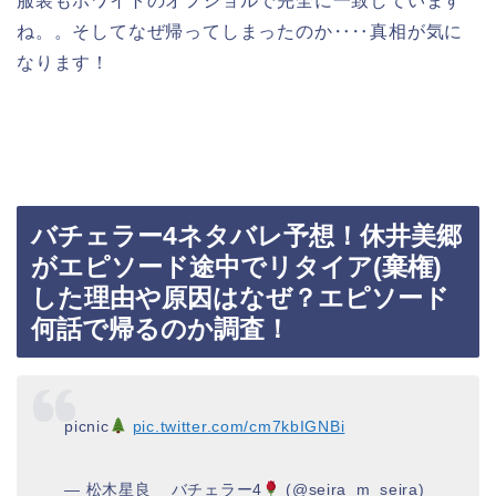
服装もホワイトのオフショルで完全に一致しています
ね。。そしてなぜ帰ってしまったのか‥‥真相が気に
なります！
バチェラー4ネタバレ予想！休井美郷
がエピソード途中でリタイア(棄権)
した理由や原因はなぜ？エピソード
何話で帰るのか調査！
picnic
pic.twitter.com/cm7kbIGNBi
— 松木星良 _ バチェラー4
(@seira_m_seira)