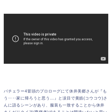
バチェラー4冒頭のプロローグにて休井美郷さんが『も
う‥‥家に帰ろうと思う…』と涙目で黄皓(コウコウ)さ
んに語るシーンがあり、服装も一致することから休井