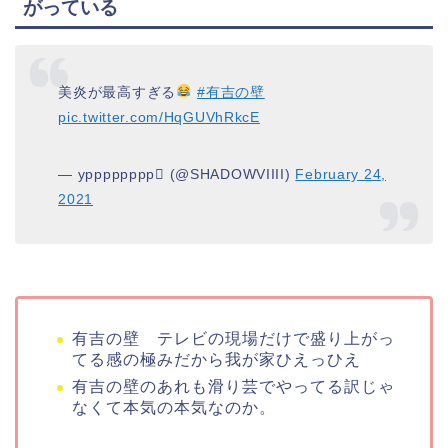
がっている
美炎が最高すぎる
#有吉の壁
pic.twitter.com/HqGUVhRkcE
— ypppppppp (@SHADOWVIIII)
February 24,
2021
有吉の壁 テレビ
の
現場だけ
で盛り上がっ
てる感
の
極みだから我が家ひえっひえ
有吉
の
壁
の
あれも滑り芸でやってる訳じゃ
なくて本気
の
本気なのか。