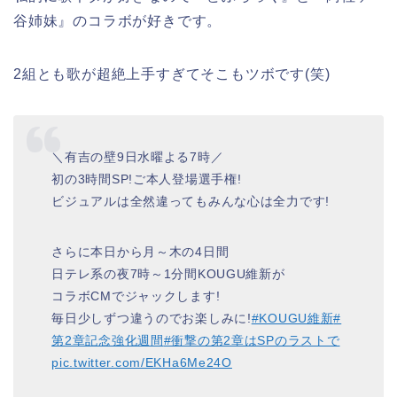
谷姉妹』のコラボが好きです。
2組とも歌が超絶上手すぎてそこもツボです(笑)
＼有吉の壁9日水曜よる7時／
初の3時間SP!ご本人登場選手権!
ビジュアルは全然違ってもみんな心は全力です!
さらに本日から月～木の4日間
日テレ系の夜7時～1分間KOUGU維新が
コラボCMでジャックします!
毎日少しずつ違うのでお楽しみに!
#KOUGU維新
#
第2章記念強化週間
#衝撃の第2章はSPのラストで
pic.twitter.com/EKHa6Me24O