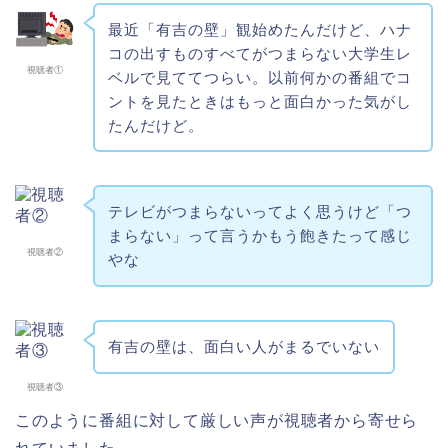
最近「
有吉
の
壁
」観始めたんだけど、ハナ
コ
の
出すものすべてが
つまらない
大学生レ
視聴者①
ベルで見ててつらい。以前何か
の
番組でコ
ントを見たときはもっと面白かった気がし
たんだけど。
テレビが
つまらない
ってよく思うけど「
つ
まらない
」って言うかもう飽きたって感じ
視聴者②
やな
有吉の壁は、面白い人がまるでいない
視聴者③
このように番組に対して厳しい声が視聴者から寄せら