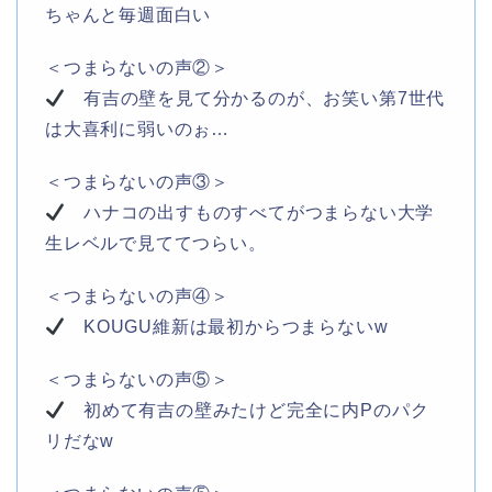
ちゃんと毎週面白い
＜つまらないの声②＞
有吉
の
壁
を見て分かるのが、
お笑い
第
7
世代
は大喜利に弱いのぉ…
＜つまらないの声③＞
ハナコ
の
出すものすべてが
つまらない
大学
生レベルで見ててつらい。
＜つまらないの声④＞
KOUGU維新
は最初から
つまらない
w
＜つまらないの声⑤＞
初めて
有吉
の
壁
みたけど完全に
内P
の
パク
リ
だなw