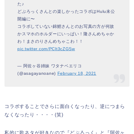
た♪
どぶろっくさんとの楽しかったコラボはHulu未公
開編に〜
コラボしていない錦鯉さんとのお写真の方が何故
かスマホのホルダーにいっぱい！隆さんめちゃか
わ！まさのりさんめちゃこわ！！
pic.twitter.com/PClt3cZGSw
— 阿佐ヶ谷姉妹 ワタナベエリコ
(@asagayanoane)
February 18, 2021
コラボすることでさらに面白くなったり、逆につまら
なくなったり・・・・(笑)
私的に歌ネタが好きなので『どぶろっく』と『阿佐ヶ