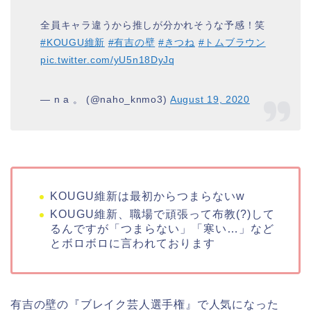
全員キャラ違うから推しが分かれそうな予感！笑
#KOUGU維新
#有吉の壁
#きつね
#トムブラウン
pic.twitter.com/yU5n18DyJq
— n a 。 (@naho_knmo3)
August 19, 2020
KOUGU維新
は最初から
つまらない
w
KOUGU維新
、職場で頑張って布教(?)して
るんですが「
つまらない
」「寒い…」など
とボロボロに言われております
有吉の壁の『ブレイク芸人選手権』で人気になった