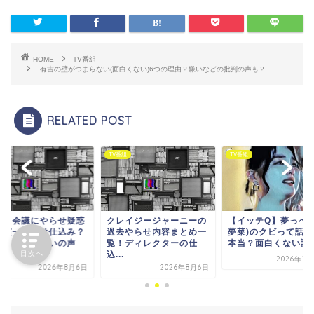
HOME
TV番組
有吉の壁がつまらない(面白くない)6つの理由？嫌いなどの批判の声も？
RELATED POST
番組
TV番組
TV番組
レイジージャーニーの
【イッテQ】夢っぺ(箭内
マツコ会議にやらせ
去やらせ内容まとめ一
夢菜)のクビって話題は
で出演一般人は仕込
！ディレクターの仕
本当？面白くない説や...
つまらないや嫌いの
.
も...
目次へ
2026年7月28日
2026年8月6日
2026年8