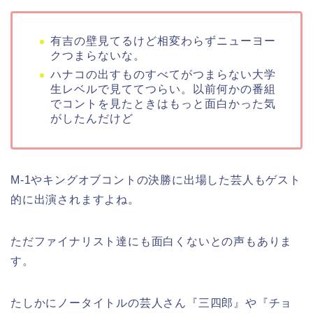
有吉
の
壁
見てるけど相変わらずニューヨー
ク
つまらない
な。
ハナコ
の
出すものすべてが
つまらない
大学
生レベルで見ててつらい。以前何か
の
番組
でコントを見たときはもっと面白かった気
がしたんだけど
M-1やキングオブコントの決勝に出場した芸人もゲスト
的に出演されますよね。
ただファイナリスト達にも面白くないとの声もありま
す。
たしかにノータイトルの芸人さん『三四郎』や『チョ