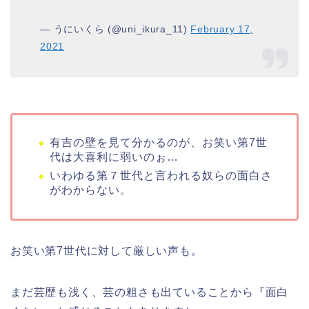
— うにいくら (@uni_ikura_11)
February 17,
2021
有吉
の
壁
を見て分かるのが、
お笑い
第
7
世
代
は大喜利に弱いのぉ…
いわゆる
第
７
世代
と言われる奴らの面白さ
がわからない。
お笑い第7世代に対して厳しい声も。
まだ芸歴も浅く、芸の粗さも出ていることから『面白