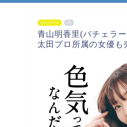
バチェラー４
PR
青山明香里(バチェラー4
太田プロ所属の女優も