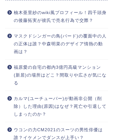
柚木亜里紗のwiki風プロフィール！四千頭身
の後藤拓実が彼氏で売名行為で交際？
マスクドシンガーの鳥(バード)の覆面中の人
の正体は誰？中森明菜のデザイア情熱の動
画は？
福原愛の自宅の都内3億円高級マンション
(新居)の場所はどこ？間取りや広さが気にな
る
カルマ(ユーチューバー)が動画非公開（削
除）した理由(原因)はなぜ？死亡や引退して
しまったのか？
ウコンの力CM2021のスーツの男性俳優は
誰？イケメンでダンスが上手い？