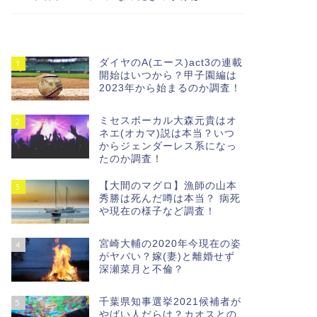
ダイヤのA(エース)act3の連載
1
開始はいつから？甲子園編は
2023年から始まるのか調査！
ミセスボーカル大森元貴はオ
2
ネエ(オカマ)説は本当？いつ
からジェンダーレス系になっ
たのか調査！
【大間のマグロ】漁師の山本
3
秀勝は死んだ噂は本当？ 病死
や現在の様子など調査！
宮崎大輔の2020年今現在の姿
4
がヤバい？嫁(妻)と離婚せず
深瀬菜月と不倫？
千葉県知事選挙2021候補者が
5
やばい人だらけ？カオスとの