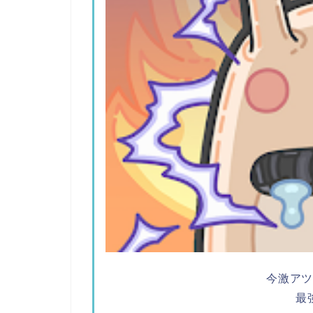
今激ア
最