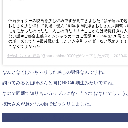
仮面ライダーの映画を少し遅めですが見てきました #親子連れで超
おじさん少し遅れて劇場に侵入 #劇浮き #劇浮きおじさん大興奮 
にキモかったのはただ一人この俺だ！！ #ここからは特撮好きな
ない話 #ご都合主義タイムジャッカーはご愛嬌 #トッキュウ6号でて
のポーズしてた #最後戦い出したとき令和ライダーなど認めん！
さなくてよかった
わかむらさき 鮫島
(@sameshima0000)がシェアした投稿 –
2020年 1月月
なんとなくぽっちゃりした感じの男性なんですね。
調べてみると山崎さんと同じNSC40期生みたいですね。
なので同期で知り合いカップルになったのではないでしょう
彼氏さんが意外な人物でビックリしました。
ねこ屋敷山崎のまとめ