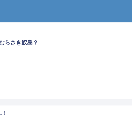
むらさき鮫島？
に！