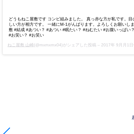
どうもねこ屋敷です コンビ組みました。 真っ赤な方が私です。目
しい方が相方です。 一緒にM-1がんばります。よろしくお願いしま
敷 #結成 #あつい？ #あつい #眠たい？ #ねむたい #お腹いっぱい
#お笑い？ #お笑い
ねこ屋敷 山崎
(@mxmxmx04)がシェアした投稿 –
2017年 9月月1日午前