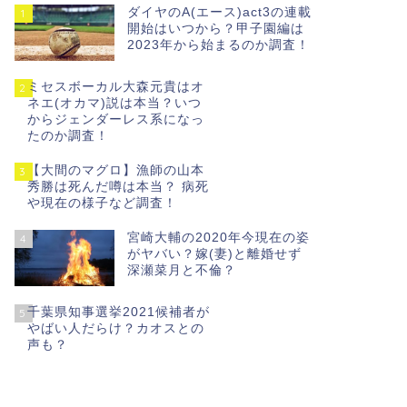
ダイヤのA(エース)act3の連載
1
開始はいつから？甲子園編は
2023年から始まるのか調査！
ミセスボーカル大森元貴はオ
2
ネエ(オカマ)説は本当？いつ
からジェンダーレス系になっ
たのか調査！
【大間のマグロ】漁師の山本
3
秀勝は死んだ噂は本当？ 病死
や現在の様子など調査！
宮崎大輔の2020年今現在の姿
4
がヤバい？嫁(妻)と離婚せず
深瀬菜月と不倫？
千葉県知事選挙2021候補者が
5
やばい人だらけ？カオスとの
声も？