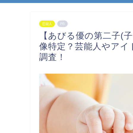
芸能人
PR
【あびる優の第二子(子
像特定？芸能人やアイ
調査！