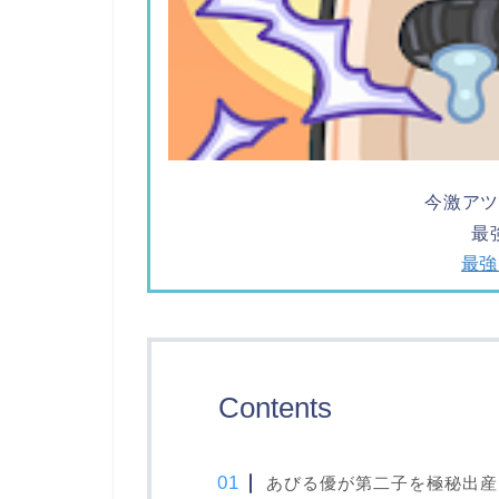
今激ア
最
最強
Contents
あびる優が第二子を極秘出産