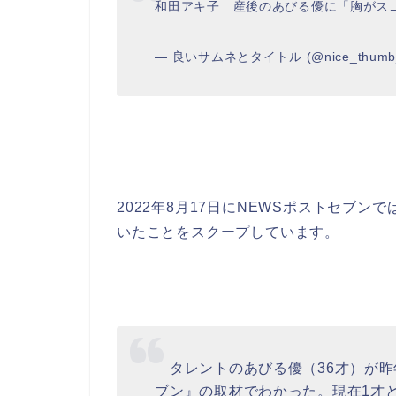
和田アキ子 産後のあびる優に「胸がス
— 良いサムネとタイトル (@nice_thumb_
2022年8月17日にNEWSポストセブ
いたことをスクープしています。
タレントのあびる優（36才）が昨
ブン』の取材でわかった。現在1才