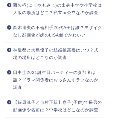
西矢椛(にしやもみじ)の出身中学や小学校は
大阪の場所はどこ？私立or公立なのか調査
鈴木達央の不倫相手20代A子は誰？モザイク
なし顔画像が嫁のLiSA似でかわいい！
林遣都と大島優子の結婚披露宴はいつ？式
場の場所はどこなのか調査
田中圭2021誕生日パーティーの参加者は
誰？ドラマ関係者はおっさんずラブなのか
調査
【篠原涼子と市村正親】息子(子供)で長男の
顔画像や名前は？中学校はどこなのか調査