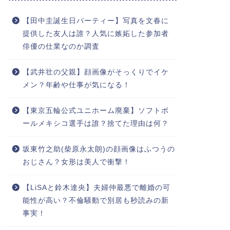
【田中圭誕生日パーティー】写真を文春に
提供した友人は誰？人気に嫉妬した参加者
俳優の仕業なのか調査
【武井壮の父親】顔画像がそっくりでイケ
メン？年齢や仕事が気になる！
【東京五輪公式ユニホーム廃棄】ソフトボ
ールメキシコ選手は誰？捨てた理由は何？
坂東竹之助(柴原永太朗)の顔画像はふつうの
おじさん？女形は美人で衝撃！
【LiSAと鈴木達央】夫婦仲最悪で離婚の可
能性が高い？不倫騒動で別居も秒読みの新
事実！